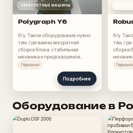
ПЕРЕПЛЕТНЫЕ МАШИНЫ
ПЕРЕПЛ
Polygraph Y6
Robu
б/у. Такое оборудование нужно
б/у. Та
там, где важны аккуратная
там, где
сборка блока, стабильная
сборка 
механика и предсказуемое
механик
качество готового изделия.
качество
Германия
Германи
Подробнее
Оборудование в Р