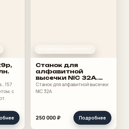
БРОШЮРОВКА И ПЕРЕПЛЕТ
29p,
Станок для
лн.
алфавитной
высечки NIC 32A.
2021 г.в
., 157
Станок для алфавитной высечки
отом, с
NIC 32A.
ют.
250 000 ₽
обнее
Подробнее