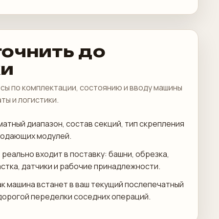
точнить до
ки
сы по комплектации, состоянию и вводу машины
аты и логистики.
атный диапазон, состав секций, тип скрепления
подающих модулей.
 реально входит в поставку: башни, обрезка,
астка, датчики и рабочие принадлежности.
ак машина встанет в ваш текущий послепечатный
дорогой переделки соседних операций.