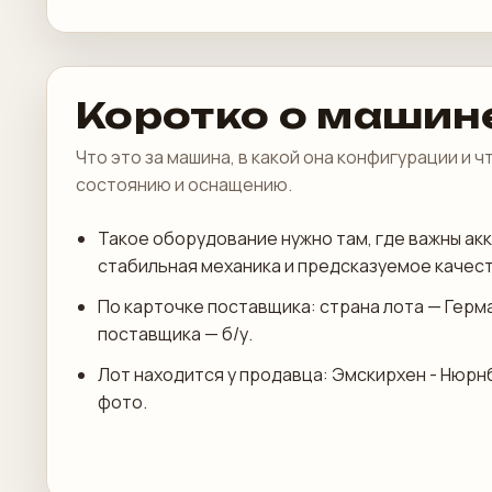
Коротко о машин
Что это за машина, в какой она конфигурации и 
состоянию и оснащению.
Такое оборудование нужно там, где важны акк
стабильная механика и предсказуемое качест
По карточке поставщика: страна лота — Герм
поставщика — б/у.
Лот находится у продавца: Эмскирхен - Нюрнб
фото.