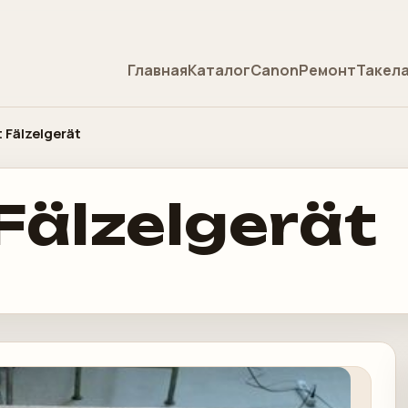
Главная
Каталог
Canon
Ремонт
Такел
 Fälzelgerät
älzelgerät