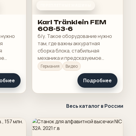
ПЕРЕПЛЕТНЫЕ МАШИНЫ
Karl Tränklein FEM
608-53-6
 нужно
б/у. Такое оборудование нужно
ая
там, где важны аккуратная
я
сборка блока, стабильная
ое
механика и предсказуемое
ия.
качество готового изделия.
Германия
Видео
обнее
Подробнее
Весь каталог в России