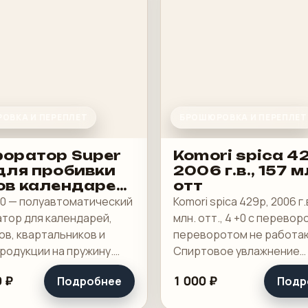
ОВКА И ПЕРЕПЛЕТ
БРОШЮРОВКА И ПЕРЕПЛЕТ
оратор Super
Komori spica 4
для пробивки
2006 г.в., 157 м
ов календарей
отт
окнотов
00 — полуавтоматический
Komori spica 429p, 2006 г.в
тор для календарей,
млн. отт., 4 +0 с перевор
ов, квартальников и
переворотом не работа
родукции на пружину.
Спиртовое увлажнение
очая машина для
Technotrans.
 ₽
1 000 ₽
Подробнее
Подр
ного участка, где важны
 зона пробивки, быстрая