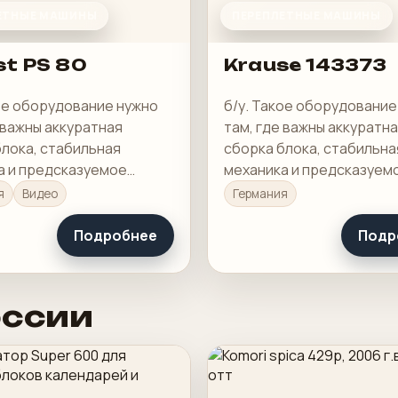
ЕТНЫЕ МАШИНЫ
ПЕРЕПЛЕТНЫЕ МАШИНЫ
st PS 80
Krause 143373
кое оборудование нужно
б/у. Такое оборудование
 важны аккуратная
там, где важны аккуратн
блока, стабильная
сборка блока, стабильна
а и предсказуемое
механика и предсказуем
 готового изделия.
качество готового издел
я
Видео
Германия
Подробнее
Подр
оссии