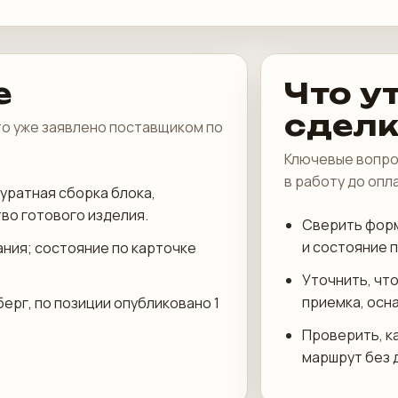
е
Что у
сдел
что уже заявлено поставщиком по
Ключевые вопро
в работу до опл
уратная сборка блока,
во готового изделия.
Сверить форм
и состояние 
ания; состояние по карточке
Уточнить, что
приемка, осн
ерг, по позиции опубликовано 1
Проверить, к
маршрут без 