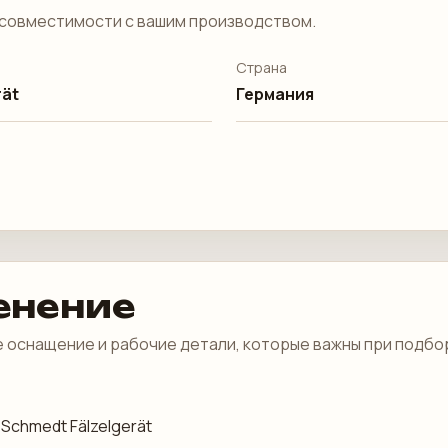
совместимости с вашим производством.
Страна
rät
Германия
енение
 оснащение и рабочие детали, которые важны при подбо
 Schmedt Fälzelgerät