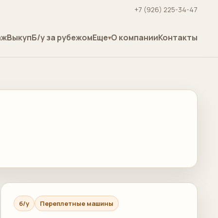
+7 (926) 225-34-47
аж
Выкуп
Б/у за рубежом
Еще
О компании
Контакты
б/у
Переплетные машины