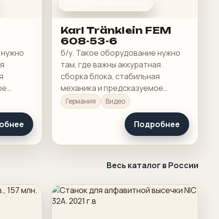
ПЕРЕПЛЕТНЫЕ МАШИНЫ
Karl Tränklein FEM
608-53-6
 нужно
б/у. Такое оборудование нужно
ая
там, где важны аккуратная
я
сборка блока, стабильная
ое
механика и предсказуемое
ия.
качество готового изделия.
Германия
Видео
обнее
Подробнее
Весь каталог в России