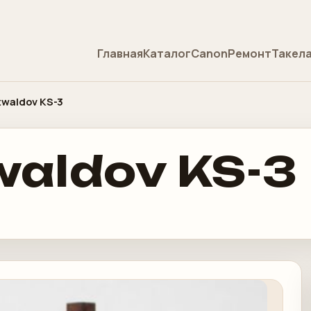
Главная
Каталог
Canon
Ремонт
Такел
twaldov KS-3
waldov KS-3