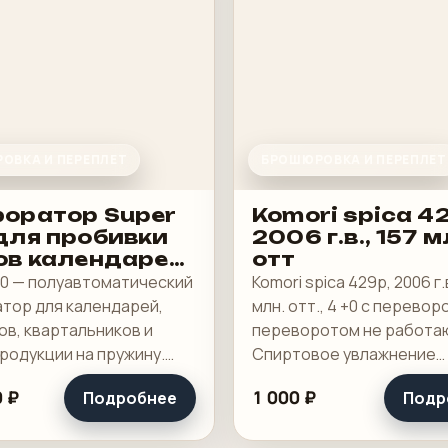
ОВКА И ПЕРЕПЛЕТ
БРОШЮРОВКА И ПЕРЕПЛЕТ
оратор Super
Komori spica 4
для пробивки
2006 г.в., 157 м
ов календарей
отт
окнотов
00 — полуавтоматический
Komori spica 429p, 2006 г.в
тор для календарей,
млн. отт., 4 +0 с перевор
ов, квартальников и
переворотом не работа
родукции на пружину.
Спиртовое увлажнение
очая машина для
Technotrans.
 ₽
1 000 ₽
Подробнее
Подр
ного участка, где важны
 зона пробивки, быстрая