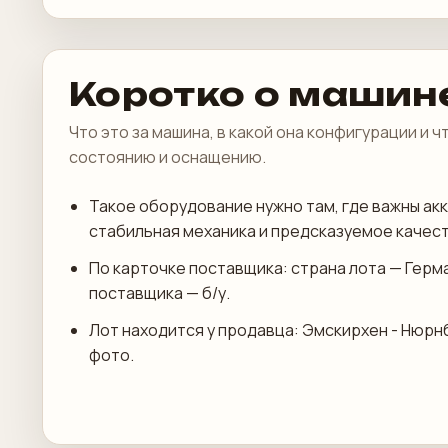
Коротко о машин
Что это за машина, в какой она конфигурации и 
состоянию и оснащению.
Такое оборудование нужно там, где важны акк
стабильная механика и предсказуемое качест
По карточке поставщика: страна лота — Герм
поставщика — б/у.
Лот находится у продавца: Эмскирхен - Нюрнб
фото.