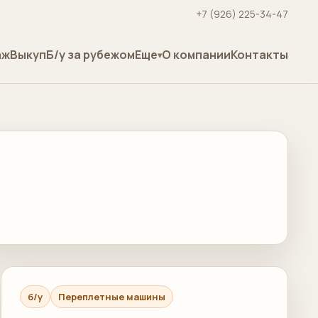
+7 (926) 225-34-47
аж
Выкуп
Б/у за рубежом
Еще
О компании
Контакты
б/у
Переплетные машины