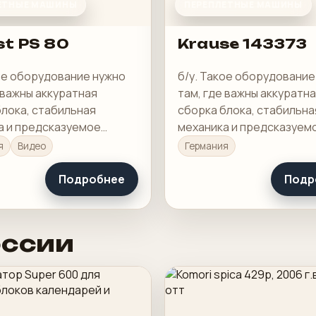
ЕТНЫЕ МАШИНЫ
ПЕРЕПЛЕТНЫЕ МАШИНЫ
st PS 80
Krause 143373
кое оборудование нужно
б/у. Такое оборудование
 важны аккуратная
там, где важны аккуратн
блока, стабильная
сборка блока, стабильна
а и предсказуемое
механика и предсказуем
 готового изделия.
качество готового издел
я
Видео
Германия
Подробнее
Подр
оссии