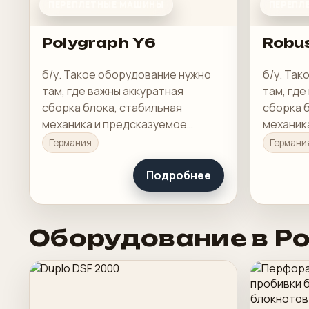
ПЕРЕПЛЕТНЫЕ МАШИНЫ
ПЕРЕПЛ
Polygraph Y6
Robu
б/у. Такое оборудование нужно
б/у. Та
там, где важны аккуратная
там, где
сборка блока, стабильная
сборка 
механика и предсказуемое
механик
качество готового изделия.
качество
Германия
Германи
Подробнее
Оборудование в Р