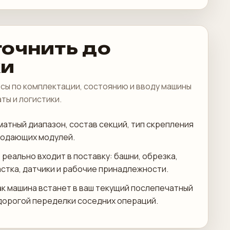
точнить до
ки
сы по комплектации, состоянию и вводу машины
аты и логистики.
атный диапазон, состав секций, тип скрепления
подающих модулей.
 реально входит в поставку: башни, обрезка,
астка, датчики и рабочие принадлежности.
ак машина встанет в ваш текущий послепечатный
дорогой переделки соседних операций.