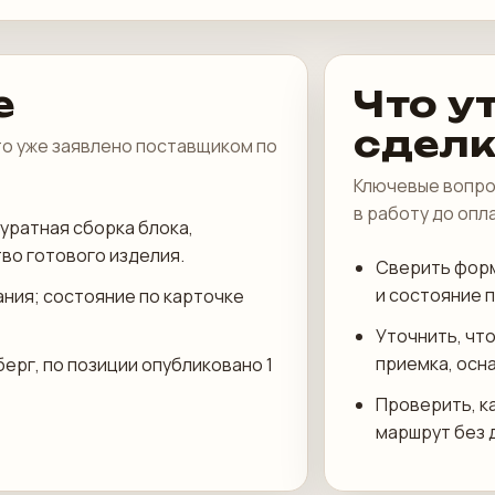
е
Что у
сдел
что уже заявлено поставщиком по
Ключевые вопро
в работу до опл
уратная сборка блока,
во готового изделия.
Сверить форм
и состояние 
ания; состояние по карточке
Уточнить, что
приемка, осн
ерг, по позиции опубликовано 1
Проверить, к
маршрут без 