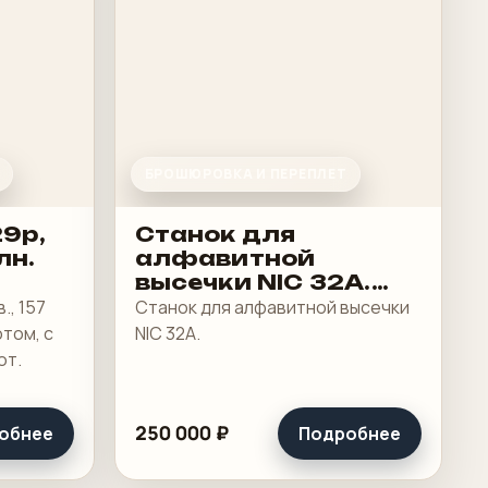
БРОШЮРОВКА И ПЕРЕПЛЕТ
29p,
Станок для
лн.
алфавитной
высечки NIC 32A.
2021 г.в
., 157
Станок для алфавитной высечки
отом, с
NIC 32A.
ют.
250 000 ₽
обнее
Подробнее