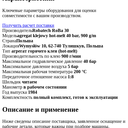
Ключевые параметры оборудования для оценки
совместимости с вашим производством.
Получить расчет поставки
Производитель
Robatech RoBa 30
Модель
agregat klejowy hot-melt 40 bar, 900 g/m
Страна
Польша
Локация
Wymysłów 10, 62-740 Тулишкув, Польша
Тип
агрегат горячего клея (hot-melt)
Производительность по клею
900 г/мин
Максимальное гидравлическое давление
40 бар
Максимальное давление воздуха
5 бар
Максимальная рабочая температура
200 °C
Передаточное отношение насоса
1:8
Шильдик
читаем
Манометр
в рабочем состоянии
Год выпуска
1984
Комплектность
полный комплект, готов к эксплуатации
Описание и применение
Ниже сведены описание поставщика, заявленное оснащение и
рабочие детали, которые важны при подборе машины.