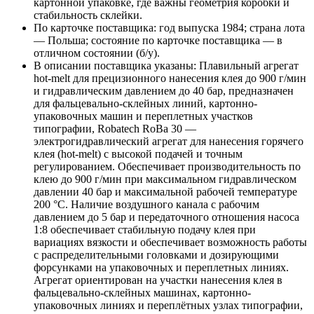
картонной упаковке, где важны геометрия коробки и
стабильность склейки.
По карточке поставщика: год выпуска 1984; страна лота
— Польша; состояние по карточке поставщика — в
отличном состоянии (б/у).
В описании поставщика указаны: Плавильный агрегат
hot-melt для прецизионного нанесения клея до 900 г/мин
и гидравлическим давлением до 40 бар, предназначен
для фальцевально-склейных линий, картонно-
упаковочных машин и переплетных участков
типографии, Robatech RoBa 30 —
электрогидравлический агрегат для нанесения горячего
клея (hot-melt) с высокой подачей и точным
регулированием. Обеспечивает производительность по
клею до 900 г/мин при максимальном гидравлическом
давлении 40 бар и максимальной рабочей температуре
200 °C. Наличие воздушного канала с рабочим
давлением до 5 бар и передаточного отношения насоса
1:8 обеспечивает стабильную подачу клея при
вариациях вязкости и обеспечивает возможность работы
с распределительными головками и дозирующими
форсунками на упаковочных и переплетных линиях.
Агрегат ориентирован на участки нанесения клея в
фальцевально-склейных машинах, картонно-
упаковочных линиях и переплётных узлах типографии,