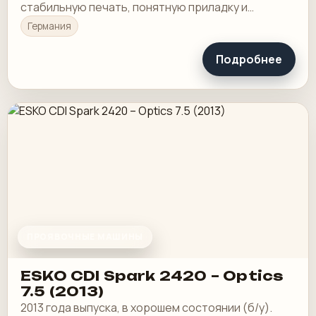
стабильную печать, понятную приладку и
рабочую загрузку в смене.
Германия
Подробнее
ПРОЯВОЧНЫЕ МАШИНЫ
ESKO CDI Spark 2420 – Optics
7.5 (2013)
2013 года выпуска, в хорошем состоянии (б/у).