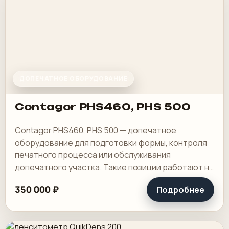
ДОПЕЧАТНОЕ ОБОРУДОВАНИЕ
Contagor PHS460, PHS 500
Contagor PHS460, PHS 500 — допечатное
оборудование для подготовки формы, контроля
печатного процесса или обслуживания
допечатного участка. Такие позиции работают не
на виду у клиента, но именно они снимают
350 000 ₽
Подробнее
лишнюю возню.