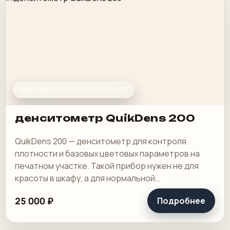
ДОПЕЧАТНОЕ ОБОРУДОВАНИЕ
денситометр QuikDens 200
QuikDens 200 — денситометр для контроля
плотности и базовых цветовых параметров на
печатном участке. Такой прибор нужен не для
красоты в шкафу, а для нормальной
повторяемости тиража, особенно на офсете и
25 000 ₽
Подробнее
другой печати.