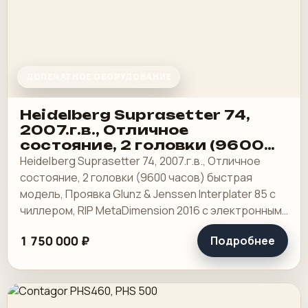
ДОПЕЧАТНОЕ ОБОРУДОВАНИЕ
Heidelberg Suprasetter 74,
2007.г.в., Отличное
состояние, 2 головки (9600
часов) быстрая модель
Heidelberg Suprasetter 74, 2007.г.в., Отличное
состояние, 2 головки (9600 часов) быстрая
модель, Проявка Glunz & Jenssen Interplater 85 с
чиллером, RIP MetaDimension 2016 с электронным
ключом (открыты все опции), сервер.
1 750 000 ₽
Подробнее