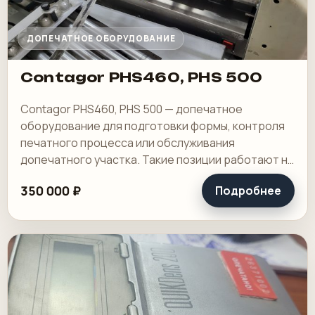
ДОПЕЧАТНОЕ ОБОРУДОВАНИЕ
Contagor PHS460, PHS 500
Contagor PHS460, PHS 500 — допечатное
оборудование для подготовки формы, контроля
печатного процесса или обслуживания
допечатного участка. Такие позиции работают не
на виду у клиента, но именно они снимают
350 000 ₽
Подробнее
лишнюю возню.