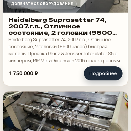
ДОПЕЧАТНОЕ ОБОРУДОВАНИЕ
Heidelberg Suprasetter 74,
2007.г.в., Отличное
состояние, 2 головки (9600
часов) быстрая модель
Heidelberg Suprasetter 74, 2007.г.в., Отличное
состояние, 2 головки (9600 часов) быстрая
модель, Проявка Glunz & Jenssen Interplater 85 с
чиллером, RIP MetaDimension 2016 с электронным
ключом (открыты все опции), сервер.
1 750 000 ₽
Подробнее