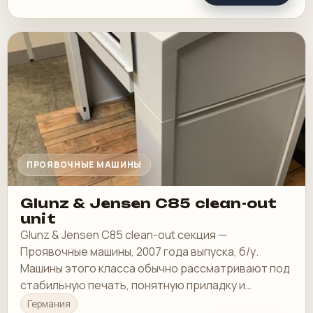
ПРОЯВОЧНЫЕ МАШИНЫ
Glunz & Jensen C85 clean-out
unit
Glunz & Jensen C85 clean-out секция —
Проявочные машины, 2007 года выпуска, б/у.
Машины этого класса обычно рассматривают под
стабильную печать, понятную приладку и
рабочую загрузку в смене.
Германия