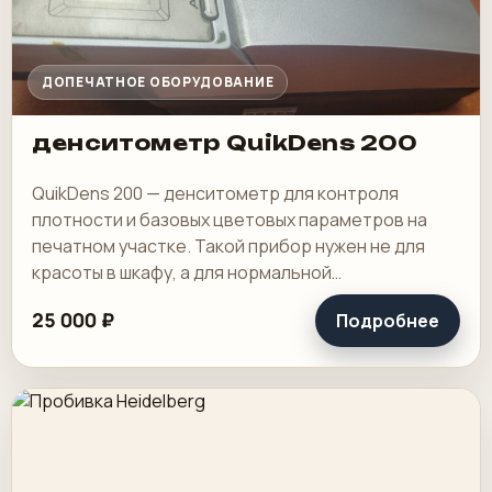
ДОПЕЧАТНОЕ ОБОРУДОВАНИЕ
денситометр QuikDens 200
QuikDens 200 — денситометр для контроля
плотности и базовых цветовых параметров на
печатном участке. Такой прибор нужен не для
красоты в шкафу, а для нормальной
повторяемости тиража, особенно на офсете и
25 000 ₽
Подробнее
другой печати.