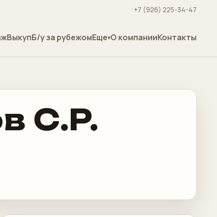
+7 (926) 225-34-47
аж
Выкуп
Б/у за рубежом
Еще
О компании
Контакты
 C.P.