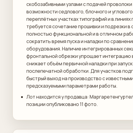
скобозабивными узлами с подачей проволоки 
возможности седлового, блочного и углового
переплётных участках типографий и в линиях
требуется сочетание прошивки и подрезки в 
полностью функциональной и в отличном раб
сократить время пуска и наладки по сравнен
оборудования. Наличие интегрированных секц
фронтальной обрезки упрощает интеграцию 
снижает объём первичной наладки при запуск
послепечатной обработки. Для участков под
быстрый выход на производство с известными
предсказуемыми параметрами работы.
Лот находится у продавца: Маргаретенгуртель
позиции опубликовано 11 фото.