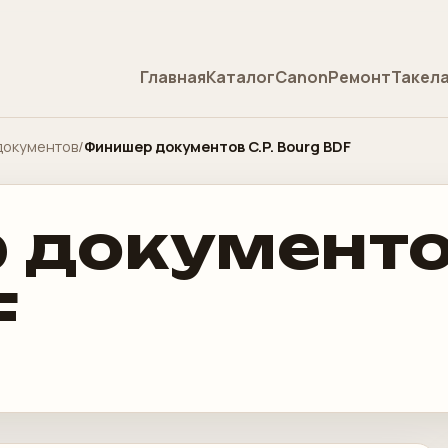
Главная
Каталог
Canon
Ремонт
Такел
документов
/
Финишер документов C.P. Bourg BDF
документов
F