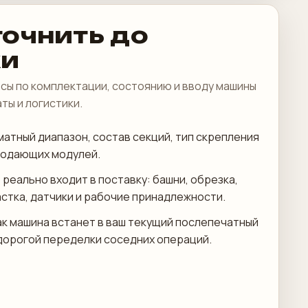
точнить до
ки
сы по комплектации, состоянию и вводу машины
аты и логистики.
атный диапазон, состав секций, тип скрепления
подающих модулей.
 реально входит в поставку: башни, обрезка,
астка, датчики и рабочие принадлежности.
ак машина встанет в ваш текущий послепечатный
дорогой переделки соседних операций.