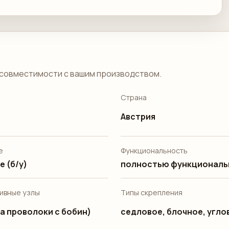
совместимости с вашим производством.
Страна
Австрия
е
Функциональность
 (б/у)
полностью функциональ
ивные узлы
Типы скрепления
а проволоки с бобин)
седловое, блочное, угло