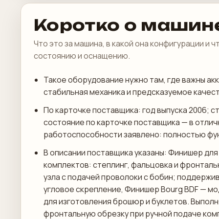
Коротко о машин
Что это за машина, в какой она конфигурации и 
состоянию и оснащению.
Такое оборудование нужно там, где важны акк
стабильная механика и предсказуемое качест
По карточке поставщика: год выпуска 2006; с
состояние по карточке поставщика — в отличн
работоспособности заявлено: полностью фу
В описании поставщика указаны: Финишер для
комплектов: степлинг, фальцовка и фронталь
узла с подачей проволоки с бобин; поддержи
угловое скрепление, Финишер Bourg BDF — м
для изготовления брошюр и буклетов. Выполн
фронтальную обрезку при ручной подаче ком