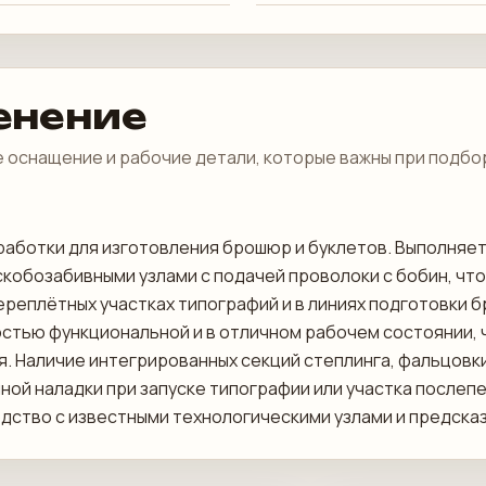
енение
 оснащение и рабочие детали, которые важны при подбо
аботки для изготовления брошюр и буклетов. Выполняет
скобозабивными узлами с подачей проволоки с бобин, чт
ереплётных участках типографий и в линиях подготовки 
остью функциональной и в отличном рабочем состоянии, ч
я. Наличие интегрированных секций степлинга, фальцов
ой наладки при запуске типографии или участка послепе
одство с известными технологическими узлами и предск