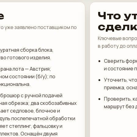
е
Что у
сдел
что уже заявлено поставщиком по
Ключевые вопро
в работу до опл
уратная сборка блока,
во готового изделия.
Сверить форм
и состояние 
трана лота — Австрия;
ом состоянии (б/у); по
Уточнить, что
нкциональна.
приемка, осн
 брошюр с ручной подачей
Проверить, к
ная обрезка; два скобозабивных
маршрут без 
вает седловое, блочное и
одуль послепечатной обработки
яет степлинг, фальцовку и
плектов. Оснащён двумя