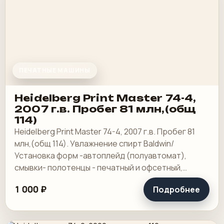
ПЕЧАТНЫЕ МАШИНЫ
Heidelberg Print Master 74-4,
2007 г.в. Пробег 81 млн,(общ
114)
Heidelberg Print Master 74-4, 2007 г.в. Пробег 81
млн,(общ 114). Увлажнение спирт Baldwin/
Установка форм -автоплейд (полуавтомат),
смывки- полотенцы - печатный и офсетный,
выносной пульт ClassicCenter -PM74 - краски и.
1 000 ₽
Подробнее