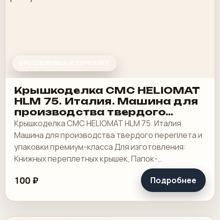
БРОШЮРОВКА И ПЕРЕПЛЕТ
Крышкоделка CMC HELIOMAT
HLM 75. Италия. Машина для
производства твердого
переплета и упаковки
Крышкоделка CMC HELIOMAT HLM 75. Италия.
премиум-класса
Машина для производства твердого переплета и
упаковки премиум-класса Для изготовления:
Книжных переплетных крышек, Папок-
регистраторов и архивных папок,
100 ₽
Подробнее
Многосекционных обложек.