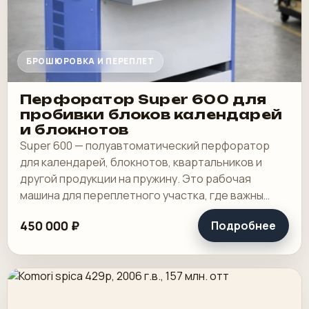
БРОШЮРОВКА И ПЕРЕПЛЕТ
Перфоратор Super 600 для
пробивки блоков календарей
и блокнотов
Super 600 — полуавтоматический перфоратор
для календарей, блокнотов, квартальников и
другой продукции на пружину. Это рабочая
машина для переплетного участка, где важны
широкая зона пробивки, быстрая смена
450 000 ₽
Подробнее
инструмента и.