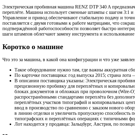
Электрическая пробивная машина RENZ DTP 340 A предназначе
переплёте. Машина использует сменные штампы с шагом 3:1 и 2
Управление и привод обеспечивают стабильную подачу и точно
поставляется с двумя готовыми к работе матрицами, что сокра
подтверждённой работоспособности позволяет быстро интегрир
шаги штампов облегчают замену инструмента и использование
Коротко о машине
Что это за машина, в какой она конфигурации и что уже заяв
Такое оборудование нужно там, где важны аккуратная сбо
По карточке поставщика: год выпуска 2015; страна лота 
В описании поставщика указаны: Электрическая пробивна
прецизионную пробивку для переплётных и копировальн
блоках документов и обложках при проволочном (Wire‑O)
распространёнными стандартами переплёта без дополнит
переплётных участков типографий и копировальных центр
ввод в производство по сравнению с заказом нового обо
в линию отделки и увеличить пропускную способность п
типографских и переплётных операциях с типичными фо
Лот находится у продавца: Зальцбург, Австрия, по позиц