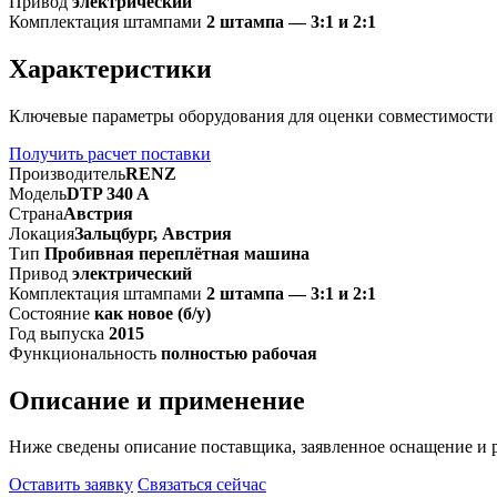
Привод
электрический
Комплектация штампами
2 штампа — 3:1 и 2:1
Характеристики
Ключевые параметры оборудования для оценки совместимости
Получить расчет поставки
Производитель
RENZ
Модель
DTP 340 A
Страна
Австрия
Локация
Зальцбург, Австрия
Тип
Пробивная переплётная машина
Привод
электрический
Комплектация штампами
2 штампа — 3:1 и 2:1
Состояние
как новое (б/у)
Год выпуска
2015
Функциональность
полностью рабочая
Описание и применение
Ниже сведены описание поставщика, заявленное оснащение и 
Оставить заявку
Связаться сейчас