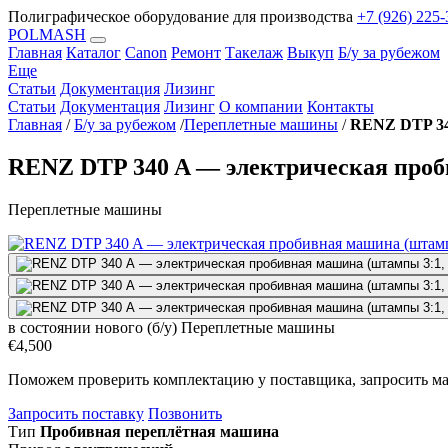
Полиграфическое оборудование для производства
+7 (926) 225-
POLMASH
Главная
Каталог
Canon
Ремонт
Такелаж
Выкуп
Б/у за рубежом
Еще
Статьи
Документация
Лизинг
Статьи
Документация
Лизинг
О компании
Контакты
Главная
/
Б/у за рубежом
/
Переплетные машины
/
RENZ DTP 34
RENZ DTP 340 A — электрическая проби
Переплетные машины
в состоянии нового (б/у)
Переплетные машины
€4,500
Поможем проверить комплектацию у поставщика, запросить ма
Запросить поставку
Позвонить
Тип
Пробивная переплётная машина