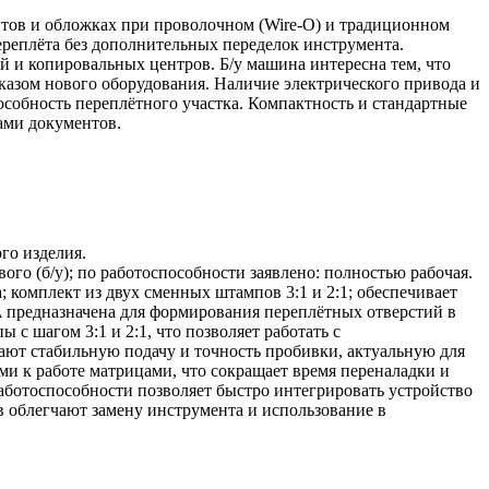
тов и обложках при проволочном (Wire‑O) и традиционном
ереплёта без дополнительных переделок инструмента.
 и копировальных центров. Б/у машина интересна тем, что
аказом нового оборудования. Наличие электрического привода и
собность переплётного участка. Компактность и стандартные
ами документов.
го изделия.
ого (б/у); по работоспособности заявлено: полностью рабочая.
 комплект из двух сменных штампов 3:1 и 2:1; обеспечивает
 предназначена для формирования переплётных отверстий в
 шагом 3:1 и 2:1, что позволяет работать с
ают стабильную подачу и точность пробивки, актуальную для
ми к работе матрицами, что сокращает время переналадки и
аботоспособности позволяет быстро интегрировать устройство
 облегчают замену инструмента и использование в