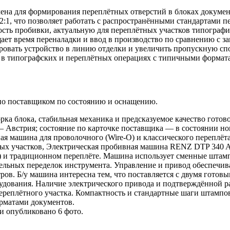
на для формирования переплётных отверстий в блоках докумен
:1, что позволяет работать с распространёнными стандартами п
сть пробивки, актуальную для переплётных участков типографий
щает время переналадки и ввод в производство по сравнению с з
овать устройство в линию отделки и увеличить пропускную спо
 в типографских и переплётных операциях с типичными формат
лено поставщиком по состоянию и оснащению.
рка блока, стабильная механика и предсказуемое качество готово
— Австрия; состояние по карточке поставщика — в состоянии нов
я машина для проволочного (Wire‑O) и классического переплёта;
ых участков, Электрическая пробивная машина RENZ DTP 340 A
 и традиционном переплёте. Машина использует сменные штампы с
ельных переделок инструмента. Управление и привод обеспечив
ов. Б/у машина интересна тем, что поставляется с двумя готовы
рудования. Наличие электрического привода и подтверждённой р
ереплётного участка. Компактность и стандартные шаги штампов
рматами документов.
ии опубликовано 6 фото.