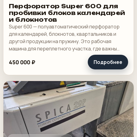
Перфоратор Super 600 для
пробивки блоков календарей
и блокнотов
Super 600 — полуавтоматический перфоратор
для календарей, блокнотов, квартальников и
другой продукции на пружину. Это рабочая
машина для переплетного участка, где важны
широкая зона пробивки, быстрая смена
450 000 ₽
Подробнее
инструмента и.