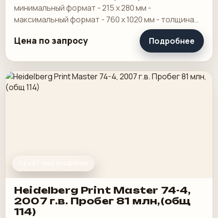
минимальный формат - 215 х 280 мм -
максимальный формат - 760 х 1020 мм - толщина
пленки - от 20 до 150 мкр - диапазон плотностей
Цена по запросу
Подробнее
бумаги и.
ПЕЧАТНЫЕ МАШИНЫ
Heidelberg Print Master 74-4,
2007 г.в. Пробег 81 млн,(общ
114)