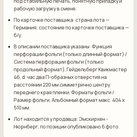
под стабильную печать, понятную приладку и
рабочую загрузку в смене.
По карточке поставщика: страна лота —
Германия; состояние по карточке поставщика —
б/у.
В описании поставщика указаны: Функция
перфорации фольги (только длинный формат) /
Система перфорации фольги (только
продольный формат), Гейдельберг Квикмастер
46, d. час два П-образных отверстия на
расстоянии 220 мм симметрично центру
переднего края пленки, Форматы фольги /
Размер фольги, Альбомный формат макс. 404 х
510 мм.
Лот находится у продавца: Эмскирхен -
Нюрнберг, по позиции опубликовано 6 фото.