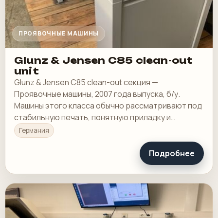
ПРОЯВОЧНЫЕ МАШИНЫ
Glunz & Jensen C85 clean-out
unit
Glunz & Jensen C85 clean-out секция —
Проявочные машины, 2007 года выпуска, б/у.
Машины этого класса обычно рассматривают под
стабильную печать, понятную приладку и
рабочую загрузку в смене.
Германия
Подробнее