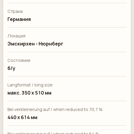
Страна
Германия
Локация
Эмскирхен - Нюрнберг
Состояние
б/у
Langformat / long size
макс. 350 х 510 мм
Bei verkleinerung auf / when reduced to 70,7 %
440 х 614 мм
Bei verkleinerung auf / when reduced to 64 %