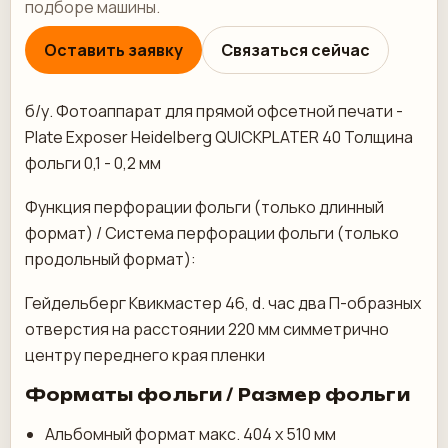
подборе машины.
Оставить заявку
Связаться сейчас
б/у. Фотоаппарат для прямой офсетной печати -
Plate Exposer Heidelberg QUICKPLATER 40 Толщина
фольги 0,1 - 0,2 мм
Функция перфорации фольги (только длинный
формат) / Система перфорации фольги (только
продольный формат):
Гейдельберг Квикмастер 46, d. час два П-образных
отверстия на расстоянии 220 мм симметрично
центру переднего края пленки
Форматы фольги / Размер фольги
Альбомный формат макс. 404 х 510 мм