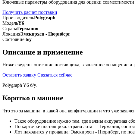
Ключевые параметры оборудования для оценки совместимости
Получить расчет поставки
Производитель
Polygraph
Модель
Y6
Страна
Германия
Локация
Эмскирхен - Нюрнберг
Состояние
б/у
Описание и применение
Ниже сведены описание поставщика, заявленное оснащение и 
Оставить заявку
Связаться сейчас
Polygraph Y6 б/у.
Коротко о машине
Что это за машина, в какой она конфигурации и что уже заяв
Такое оборудование нужно там, где важны аккуратная сбо
По карточке поставщика: страна лота — Германия; состоя
Лот находится у продавца: Эмскирхен - Нюрнберг, по по