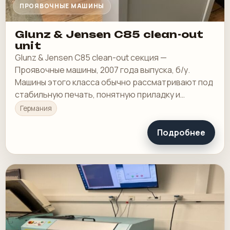
ПРОЯВОЧНЫЕ МАШИНЫ
Glunz & Jensen C85 clean-out
unit
Glunz & Jensen C85 clean-out секция —
Проявочные машины, 2007 года выпуска, б/у.
Машины этого класса обычно рассматривают под
стабильную печать, понятную приладку и
рабочую загрузку в смене.
Германия
Подробнее