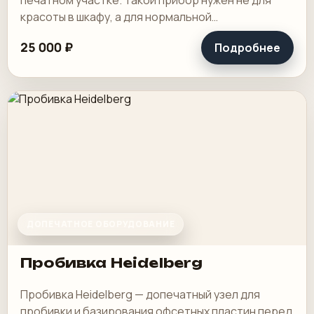
красоты в шкафу, а для нормальной
повторяемости тиража, особенно на офсете и
25 000 ₽
Подробнее
другой печати.
ДОПЕЧАТНОЕ ОБОРУДОВАНИЕ
Пробивка Heidelberg
Пробивка Heidelberg — допечатный узел для
пробивки и базирования офсетных пластин перед