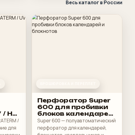
Весь каталог в России
А
БРОШЮРОВКА И ПЕРЕПЛЕТ
Перфоратор Super
600 для пробивки
 / HA
блоков календарей
и блокнотов
RATERM /
Super 600 — полуавтоматический
ние для
перфоратор для календарей,
ашировки
блокнотов, квартальников и