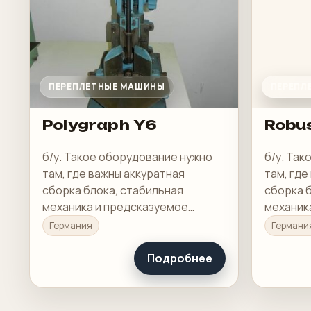
ПЕРЕПЛЕТНЫЕ МАШИНЫ
ПЕРЕПЛ
Polygraph Y6
Robu
б/у. Такое оборудование нужно
б/у. Та
там, где важны аккуратная
там, где
сборка блока, стабильная
сборка 
механика и предсказуемое
механик
качество готового изделия.
качество
Германия
Германи
Подробнее