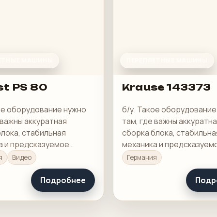
ЕТНЫЕ МАШИНЫ
ПЕРЕПЛЕТНЫЕ МАШИНЫ
st PS 80
Krause 143373
кое оборудование нужно
б/у. Такое оборудование
 важны аккуратная
там, где важны аккуратн
блока, стабильная
сборка блока, стабильна
а и предсказуемое
механика и предсказуем
 готового изделия.
качество готового издел
я
Видео
Германия
Подробнее
Подр