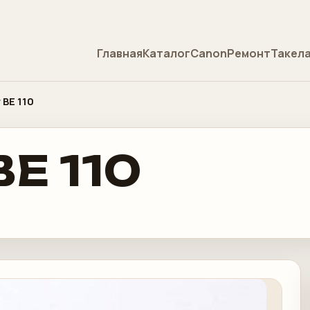
Главная
Каталог
Canon
Ремонт
Такел
 BE 110
BE 110