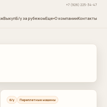
+7 (926) 225-34-47
аж
Выкуп
Б/у за рубежом
Еще
О компании
Контакты
б/у
Переплетные машины