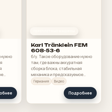
ПЕРЕПЛЕТНЫЕ МАШИНЫ
Karl Tränklein FEM
608-53-6
 нужно
б/у. Такое оборудование нужно
ая
там, где важны аккуратная
я
сборка блока, стабильная
ое
механика и предсказуемое
ия.
качество готового изделия.
Германия
Видео
обнее
Подробнее