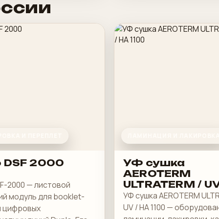
оссии
ОВКА И ПЕРЕПЛЕТ
ЛАМИНАЦИЯ И ЛАКИРОВК
o DSF 2000
УФ сушка
AEROTERM
ULTRATERM / UV
SF-2000 — листовой
1100
УФ сушка AEROTERM ULT
й модуль для booklet-
UV / HA 1100 — оборудова
и цифровых
ламинации, лакировки, к