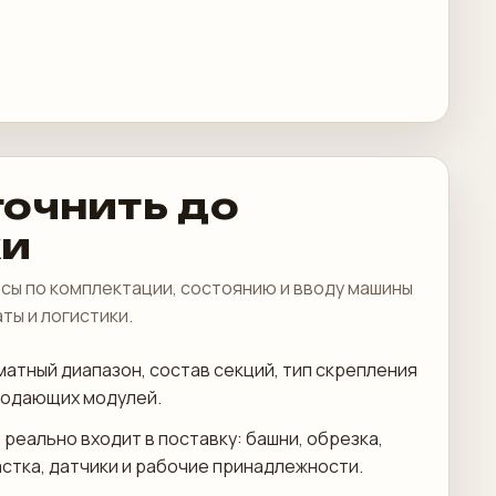
точнить до
ки
сы по комплектации, состоянию и вводу машины
аты и логистики.
атный диапазон, состав секций, тип скрепления
подающих модулей.
 реально входит в поставку: башни, обрезка,
астка, датчики и рабочие принадлежности.