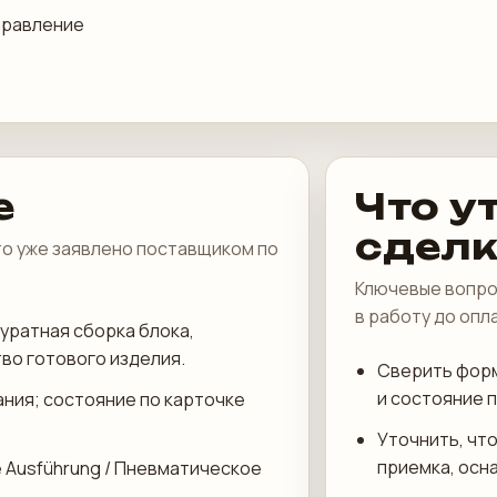
правление
е
Что у
сдел
что уже заявлено поставщиком по
Ключевые вопро
в работу до опл
уратная сборка блока,
во готового изделия.
Сверить форм
и состояние 
ания; состояние по карточке
Уточнить, что
приемка, осн
e Ausführung / Пневматическое