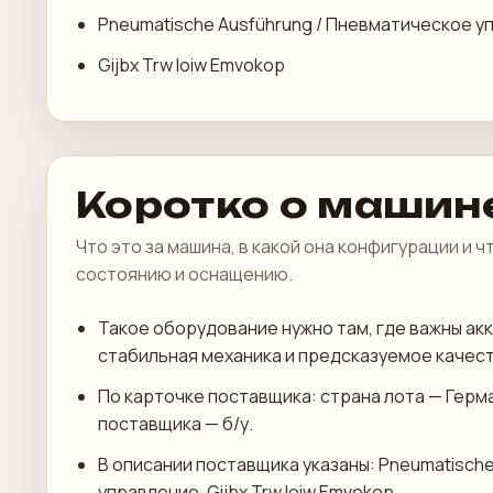
Pneumatische Ausführung / Пневматическое у
Gijbx Trw Ioiw Emvokop
Коротко о машин
Что это за машина, в какой она конфигурации и 
состоянию и оснащению.
Такое оборудование нужно там, где важны акк
стабильная механика и предсказуемое качест
По карточке поставщика: страна лота — Герм
поставщика — б/у.
В описании поставщика указаны: Pneumatisch
управление, Gijbx Trw Ioiw Emvokop.