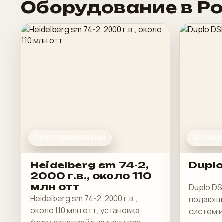
Оборудование в Р
ПЕЧАТНЫЕ МАШИНЫ
БРОШЮР
Heidelberg sm 74-2,
Dupl
2000 г.в., около 110
млн отт
Duplo D
Heidelberg sm 74-2, 2000 г.в.,
подающи
около 110 млн отт, установка
систем 
форм автоплейд, смывки все,