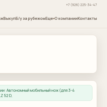
+7 (926) 225-34-47
аж
Выкуп
Б/у за рубежом
Еще
О компании
Контакты
ции:
Автономный мобильный нож (для 3-4
Z 52 D,