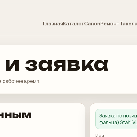
Главная
Каталог
Canon
Ремонт
Такел
 и заявка
в рабочее время.
енным
Заявка по пози
фальца) Stahl VL
Имя