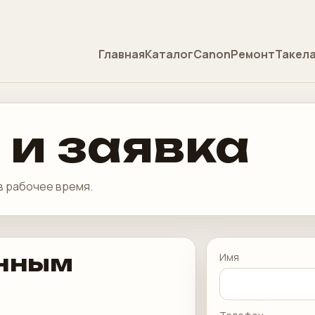
Главная
Каталог
Canon
Ремонт
Такел
 и заявка
в рабочее время.
енным
Имя