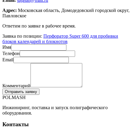
Email:
sajasan@mail.ru
Адрес:
Московская область, Домодедовский городской округ,
Павловское
Ответим по заявке в рабочее время.
Заявка по позиции:
Перфоратор Super 600 для пробивки
блоков календарей и блокнотов
Имя
Телефон
Email
Комментарий
Отправить заявку
POLMASH
Инжиниринг, поставка и запуск полиграфического
оборудования.
Контакты