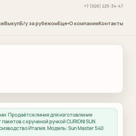
+7 (926) 225-34-47
аж
Выкуп
Б/у за рубежом
Еще
О компании
Контакты
ции:
Продаётся линия для изготовления
 пакетов с крученой ручкой CURIONI SUN
оизводство Италия. Модель: Sun Master 540