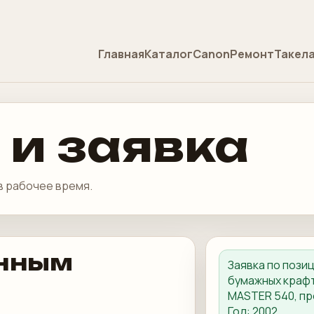
Главная
Каталог
Canon
Ремонт
Такел
 и заявка
в рабочее время.
енным
Заявка по пози
бумажных крафт
MASTER 540, пр
Год: 2002