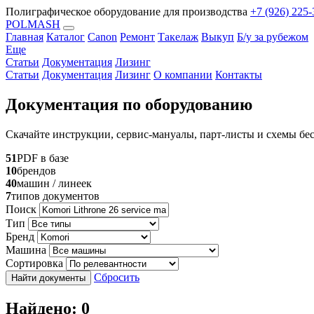
Полиграфическое оборудование для производства
+7 (926) 225-
POLMASH
Главная
Каталог
Canon
Ремонт
Такелаж
Выкуп
Б/у за рубежом
Еще
Статьи
Документация
Лизинг
Статьи
Документация
Лизинг
О компании
Контакты
Документация по оборудованию
Скачайте инструкции, сервис-мануалы, парт-листы и схемы бес
51
PDF в базе
10
брендов
40
машин / линеек
7
типов документов
Поиск
Тип
Бренд
Машина
Сортировка
Сбросить
Найти документы
Найдено: 0