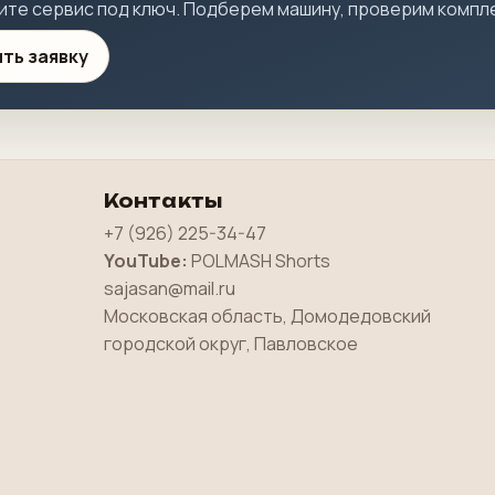
ите сервис под ключ. Подберем машину, проверим компле
ить заявку
Контакты
+7 (926) 225-34-47
YouTube:
POLMASH Shorts
sajasan@mail.ru
Московская область, Домодедовский
городской округ, Павловское