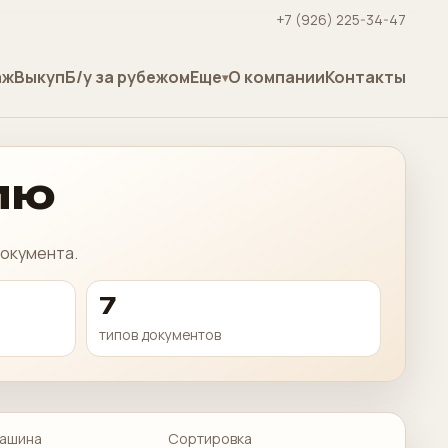
+7 (926) 225-34-47
аж
Выкуп
Б/у за рубежом
Еще
О компании
Контакты
ию
документа.
7
типов документов
ашина
Сортировка