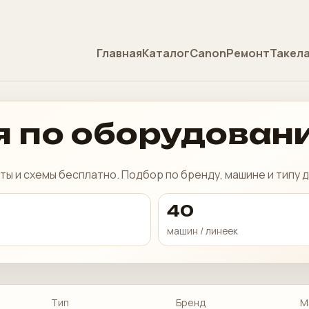
Главная
Каталог
Canon
Ремонт
Такел
 по оборудован
ты и схемы бесплатно. Подбор по бренду, машине и типу 
40
машин / линеек
Тип
Бренд
М