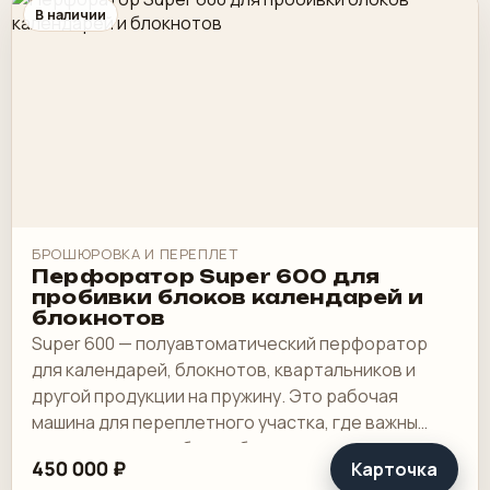
В наличии
БРОШЮРОВКА И ПЕРЕПЛЕТ
Перфоратор Super 600 для
пробивки блоков календарей и
блокнотов
Super 600 — полуавтоматический перфоратор
для календарей, блокнотов, квартальников и
другой продукции на пружину. Это рабочая
машина для переплетного участка, где важны
широкая зона пробивки, быстрая смена
450 000 ₽
Карточка
инструмента и.