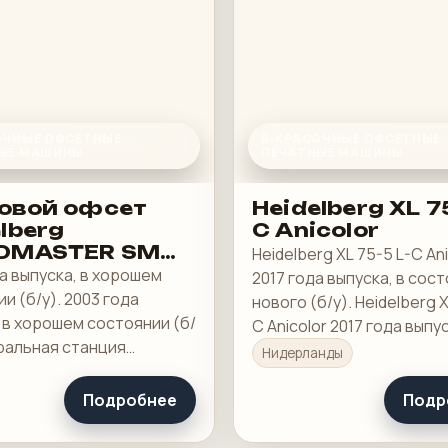
ОЧНЫЕ ОФСЕТНЫЕ
5-КРАСОЧНЫЕ ОФСЕТНЫЕ
ЫЕ МАШИНЫ
ПЕЧАТНЫЕ МАШИНЫ
овой офсет
Heidelberg XL 75
lberg
C Anicolor
DMASTER SM
Heidelberg XL 75-5 L-C An
SE
а выпуска, в хорошем
2017 года выпуска, в сос
и (б/у). 2003 года
нового (б/у). Heidelberg X
 в хорошем состоянии (б/
C Anicolor 2017 года выпус
ральная станция
состоянии нового (б/у). 
Нидерланды
ия Prinect Classic
Размер 53 x 75 см, Anicolo
rg Autoplate (система
Wallscreen K Press Center
Подробнее
Подр
ической смены пластин)