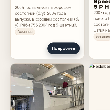
Spee
5-P-H
2004 года выпуска, в хорошем
2007 год
состоянии (б/у). 2004 года
нового (
выпуска, в хорошем состоянии (б/
состояни
у). Рёби 755 2004 год 5-цветный
Отличная
ПолуАПЦ Все моющие средства
Германия
отлично
ПКС-Г ПДС-Э 3 лампы в
Испания
комплек
расширенной поставке
(камерн
Подробнее