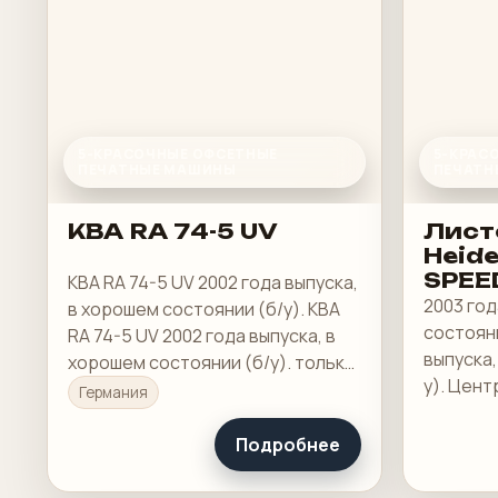
5-КРАСОЧНЫЕ ОФСЕТНЫЕ
5-КРАС
ПЕЧАТНЫЕ МАШИНЫ
ПЕЧАТН
KBA RA 74-5 UV
Лист
Heide
SPEE
KBA RA 74-5 UV 2002 года выпуска,
52-5 
2003 год
в хорошем состоянии (б/у). KBA
состояни
RA 74-5 UV 2002 года выпуска, в
выпуска,
хорошем состоянии (б/у). только
у). Цент
ок. 72 миллиона показов, Панель
Германия
управлен
управления ERGOTRONIC с
Heidelbe
контролем чернил Colortronic,
Подробнее
автомат