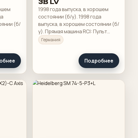
3B LV
рошем
1998 года выпуска, в хорошем
да
состоянии (б/у). 1998 года
оянии (б/
выпуска, в хорошем состоянии (б/
у). Прямая машина RCI: Пульт
ыкл.
дистанционного управления APL
Германия
(Полностью автоматическая
смена пластин)
обнее
Подробнее
ена