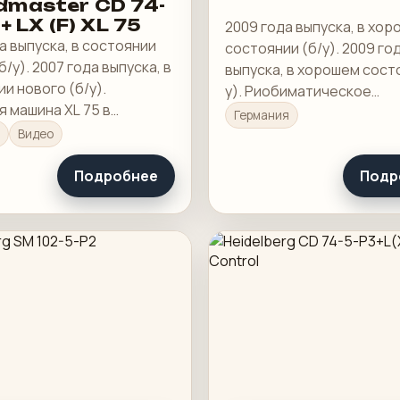
dmaster CD 74-
 + LX (F) XL 75
2009 года выпуска, в хо
а выпуска, в состоянии
состоянии (б/у). 2009 го
б/у). 2007 года выпуска, в
выпуска, в хорошем сост
и нового (б/у).
у). Риобиматическое
 машина XL 75 в
демпфирование PCS-J: В
Германия
м состоянии и
Управление печатью и
Видео
тации. Лаковая башня
регистрацией
ая система лезвий)
Подробнее
Подр
Полуавтоматическая см
пластин RPC