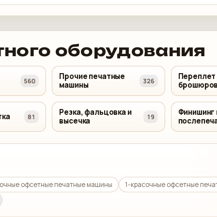
тного оборудования
Прочие печатные
Переплет
560
326
машины
брошюров
Резка, фальцовка и
Финишинг 
тка
81
19
высечка
послепеч
сочные офсетные печатные машины
1-красочные офсетные печ