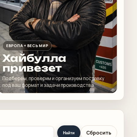
ЕВРОПА + ВЕСЬ МИР
Хайбулла
привезет
Подберем, проверим и организуем поставку
под ваш формат и задачи производства.
Сбросить
Найти