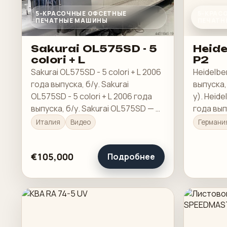
5-КРАСОЧНЫЕ ОФСЕТНЫЕ
5-КРАС
ПЕЧАТНЫЕ МАШИНЫ
ПЕЧАТН
Sakurai OL575SD - 5
Heide
colori + L
P2
Sakurai OL575SD - 5 colori + L 2006
Heidelbe
года выпуска, б/у. Sakurai
выпуска,
OL575SD - 5 colori + L 2006 года
у). Heid
выпуска, б/у. Sakurai OL575SD — 5
года вып
цветов + устройство для
(б/у). П
Италия
Видео
Германи
нанесения покрытий Год: 2006
показов
1/4 или 
€105,000
Подробнее