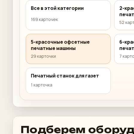
Все в этой категории
2-кр
печа
169 карточек
52 кар
5-красочные офсетные
6-кр
печатные машины
печа
29 карточки
7 карт
Печатный станок для газет
1 карточка
Подберем оборуд