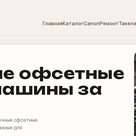
Главная
Каталог
Canon
Ремонт
Такел
ые офсетные
машины за
сочные офсетные
анные для