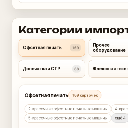
Категории импор
Прочее
Офсетная печать
169
оборудование
Допечатка и CTP
Флексо и этике
88
Офсетная печать
169 карточек
2-красочные офсетные печатные машины
4-кра
5-красочные офсетные печатные машины
ещё 4