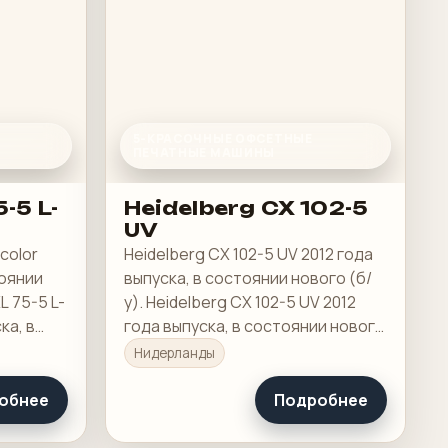
5-КРАСОЧНЫЕ ОФСЕТНЫЕ
ПЕЧАТНЫЕ МАШИНЫ
-5 L-
Heidelberg CX 102-5
UV
icolor
Heidelberg CX 102-5 UV 2012 года
тоянии
выпуска, в состоянии нового (б/
L 75-5 L-
у). Heidelberg CX 102-5 UV 2012
ка, в
года выпуска, в состоянии нового
FULL UV
(б/у). Размер 72 x 102 см,
Нидерланды
r,
Настенный экран, Пресс-центр,
 XL 2…
Instant Gate, Помощник по цвету,
обнее
Подробнее
Увлажнение…