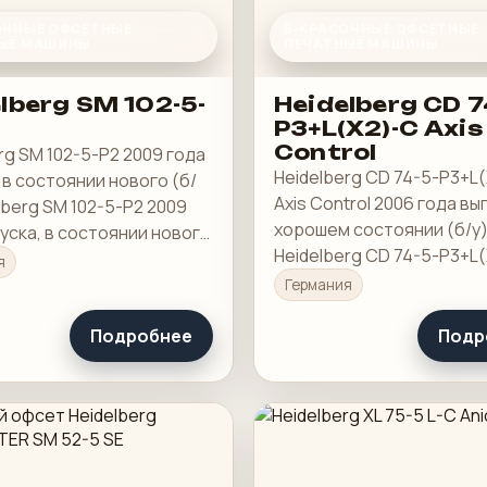
ОЧНЫЕ ОФСЕТНЫЕ
5-КРАСОЧНЫЕ ОФСЕТНЫЕ
ЫЕ МАШИНЫ
ПЕЧАТНЫЕ МАШИНЫ
lberg SM 102-5-
Heidelberg CD 7
P3+L(X2)-C Axis
Control
rg SM 102-5-P2 2009 года
Heidelberg CD 74-5-P3+L
 в состоянии нового (б/
Axis Control 2006 года вы
elberg SM 102-5-P2 2009
хорошем состоянии (б/у)
уска, в состоянии нового
Heidelberg CD 74-5-P3+L
рибл. 240 миллионов
я
Axis Control 2006 года вы
, двусторонняя печать
Германия
хорошем состоянии (б/у)
прямая печать 5/0
ок. 145 миллионов показ
Подробнее
Подр