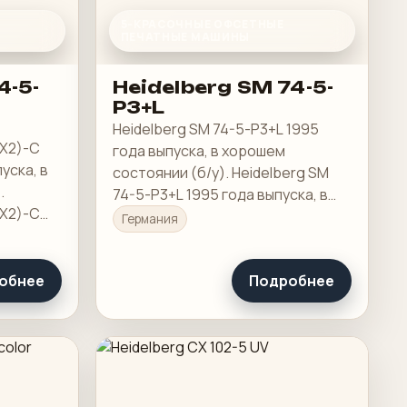
5-КРАСОЧНЫЕ ОФСЕТНЫЕ
ПЕЧАТНЫЕ МАШИНЫ
4-5-
Heidelberg SM 74-5-
P3+L
Heidelberg SM 74-5-P3+L 1995
(X2)-C
года выпуска, в хорошем
пуска, в
состоянии (б/у). Heidelberg SM
.
74-5-P3+L 1995 года выпуска, в
(X2)-C
хорошем состоянии (б/у). Прибл.
Германия
пуска, в
208 миллионов оттисков, CPC-
. только
контроль ClassicCenter, система
ов
обнее
Подробнее
увлажнения Alcolor…