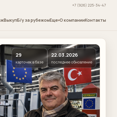
+7 (926) 225-34-47
аж
Выкуп
Б/у за рубежом
Еще
О компании
Контакты
29
22.03.2026
карточек в базе
последнее обновление