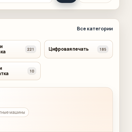
Все категории
 и
Цифровая печать
221
185
ка
и
10
атка
атные машины