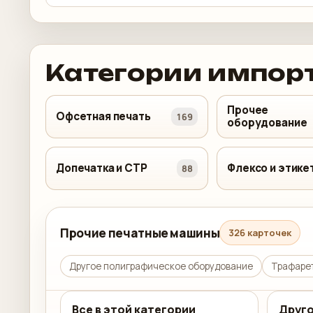
Категории импор
Прочее
Офсетная печать
169
оборудование
Допечатка и CTP
Флексо и этике
88
Прочие печатные машины
326 карточек
Другое полиграфическое оборудование
Трафаре
Все в этой категории
Друг