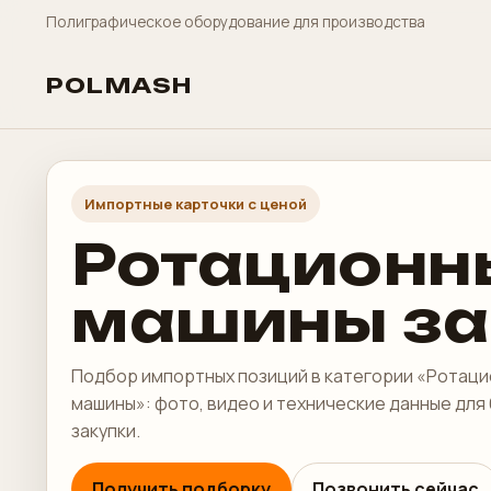
Полиграфическое оборудование для производства
POLMASH
Импортные карточки с ценой
Ротационн
машины за
Подбор импортных позиций в категории «Ротац
машины»: фото, видео и технические данные для
закупки.
Получить подборку
Позвонить сейчас