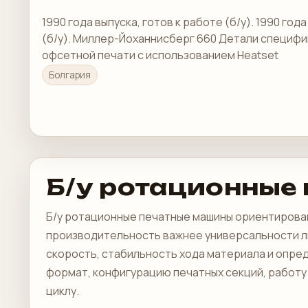
1990 года выпуска, готов к работе (б/у). 1990 год
(б/у). Миллер-Йоханнисберг 660 Детали специф
офсетной печати с использованием Heatset
Болгария
Б/у ротационные
Б/у ротационные печатные машины ориентирован
производительность важнее универсальности ли
скорость, стабильность хода материала и опр
формат, конфигурацию печатных секций, работу
циклу.