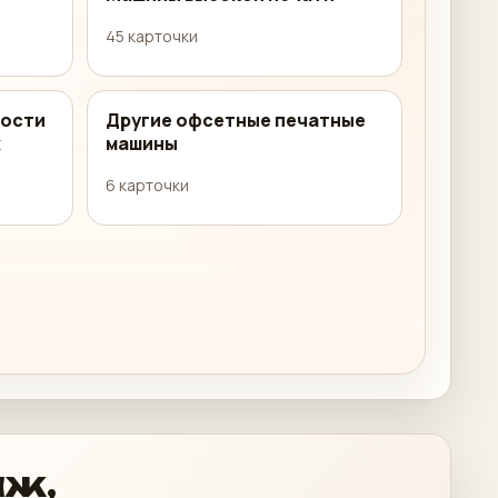
45 карточки
ности
Другие офсетные печатные
х
машины
6 карточки
аж,