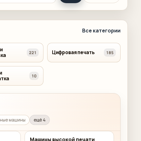
Все категории
 и
Цифровая печать
221
185
ка
и
10
атка
ные машины
ещё 4
Машины высокой печати