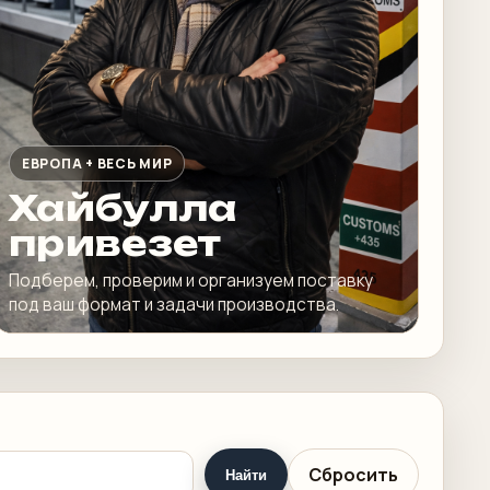
ЕВРОПА + ВЕСЬ МИР
Хайбулла
привезет
Подберем, проверим и организуем поставку
под ваш формат и задачи производства.
Сбросить
Найти