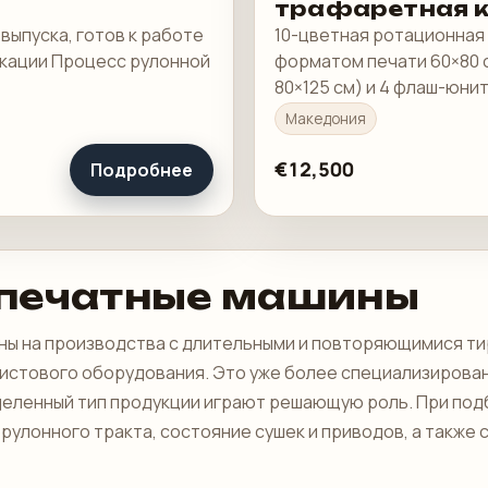
трафаретная 
а выпуска, готов к работе
10-цветная ротационная 
икации Процесс рулонной
форматом печати 60×80 с
80×125 см) и 4 флаш-юн
Македония
€12,500
Подробнее
 печатные машины
ы на производства с длительными и повторяющимися тир
стового оборудования. Это уже более специализированны
еделенный тип продукции играют решающую роль. При по
 рулонного тракта, состояние сушек и приводов, а такж