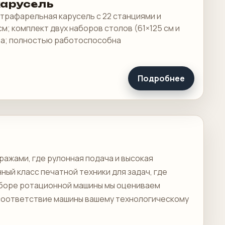
карусель
трафарельная карусель с 22 станциями и
м; комплект двух наборов столов (61×125 см и
ита; полностью работоспособна
Подробнее
ажами, где рулонная подача и высокая
й класс печатной техники для задач, где
дборе ротационной машины мы оцениваем
е соответствие машины вашему технологическому