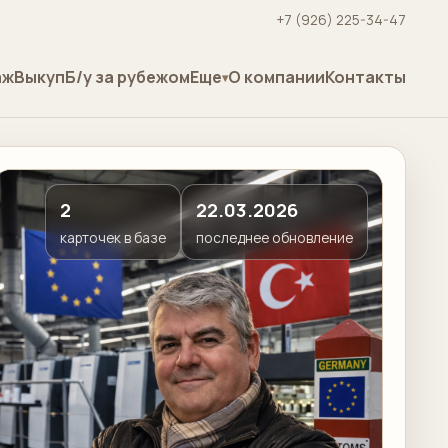
+7 (926) 225-34-47
аж
Выкуп
Б/у за рубежом
Еще
О компании
Контакты
2
22.03.2026
карточек в базе
последнее обновление