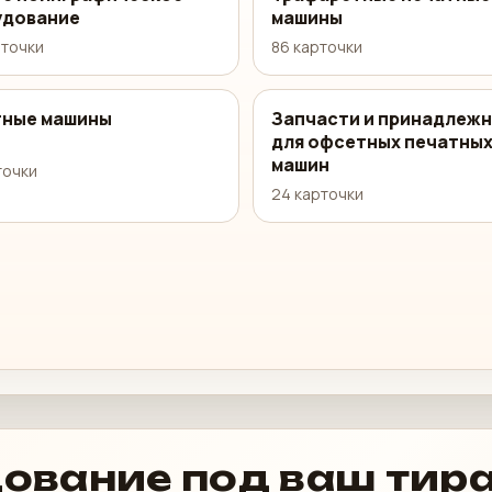
удование
машины
рточки
86 карточки
тные машины
Запчасти и принадлеж
для офсетных печатны
машин
точки
24 карточки
ование под ваш тир