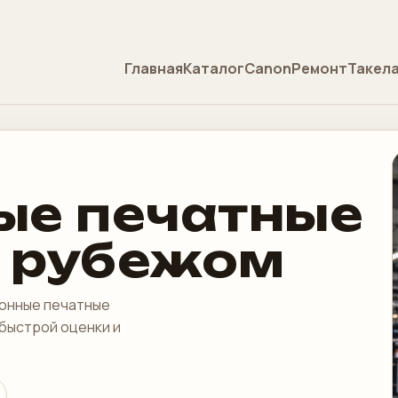
Главная
Каталог
Canon
Ремонт
Такел
ые печатные
 рубежом
ионные печатные
 быстрой оценки и