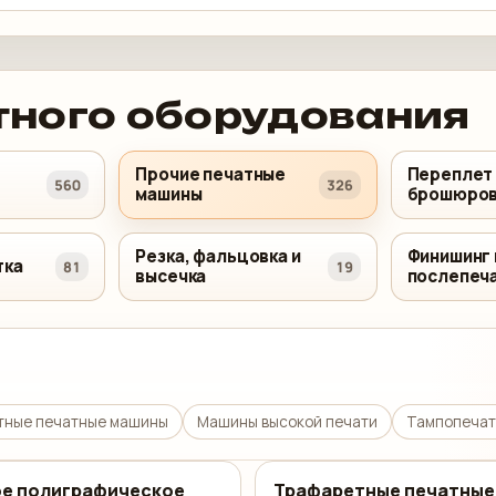
тного оборудования
Прочие печатные
Переплет
560
326
машины
брошюров
Резка, фальцовка и
Финишинг 
тка
81
19
высечка
послепеч
тные печатные машины
Машины высокой печати
Тампопечат
ое полиграфическое
Трафаретные печатные