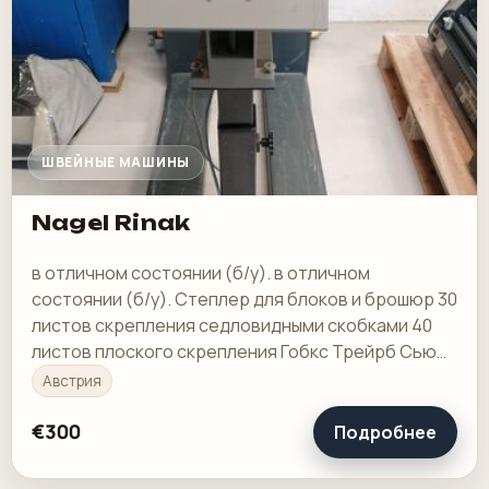
ШВЕЙНЫЕ МАШИНЫ
Nagel Rinak
в отличном состоянии (б/у). в отличном
состоянии (б/у). Степлер для блоков и брошюр 30
листов скрепления седловидными скобками 40
листов плоского скрепления Гобкс Трейрб Сью
Айкейп
Австрия
€300
Подробнее