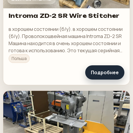
Introma ZD-2 SR Wire Stitcher
в хорошем состоянии (б/у). в хорошем состоянии
(б/у). Проволокошвейная машина Introma ZD-2 SR
Машина находится в очень хорошем состоянии и
готова к использованию. Это текущая серийная
модель.
Польша
Подробнее