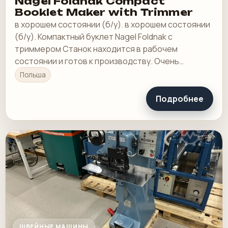
Nagel Foldnak Compact
Booklet Maker with Trimmer
в хорошем состоянии (б/у). в хорошем состоянии
(б/у). Компактный буклет Nagel Foldnak с
триммером Станок находится в рабочем
состоянии и готов к производству. Очень
хорошее состояние.
Польша
Подробнее
ШВЕЙНЫЕ МАШИНЫ