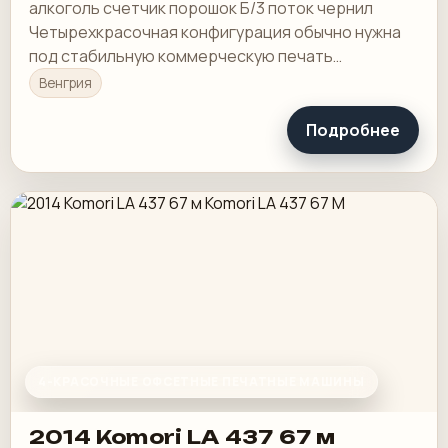
алкоголь счетчик порошок Б/3 поток чернил
Четырехкрасочная конфигурация обычно нужна
под стабильную коммерческую печать
полноцвета в один прогон.
Венгрия
Подробнее
4-КРАСОЧНЫЕ ОФСЕТНЫЕ ПЕЧАТНЫЕ МАШИНЫ
2014 Komori LA 437 67 м