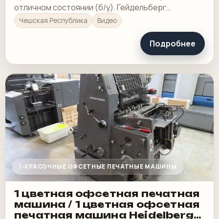
отличном состоянии (б/у). Гейдельберг
Спидмастер СМ 102-2-П
Чешская Республика
Видео
Подробнее
1-КРАСОЧНЫЕ ОФСЕТНЫЕ ПЕЧАТНЫЕ МАШИНЫ
1 цветная офсетная печатная
машина / 1 цветная офсетная
печатная машина Heidelberg