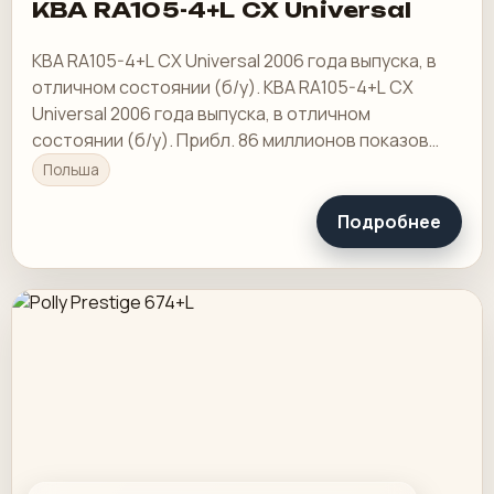
KBA RA105-4+L CX Universal
KBA RA105-4+L CX Universal 2006 года выпуска, в
отличном состоянии (б/у). KBA RA105-4+L CX
Universal 2006 года выпуска, в отличном
состоянии (б/у). Прибл. 86 миллионов показов
CX-версия
Польша
Подробнее