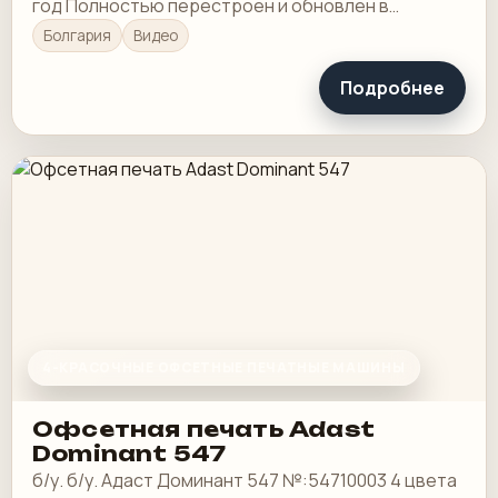
год Полностью перестроен и обновлен в
Гейдельберге в 2012 году.
Болгария
Видео
Подробнее
4-КРАСОЧНЫЕ ОФСЕТНЫЕ ПЕЧАТНЫЕ МАШИНЫ
Офсетная печать Adast
Dominant 547
б/у. б/у. Адаст Доминант 547 №:54710003 4 цвета