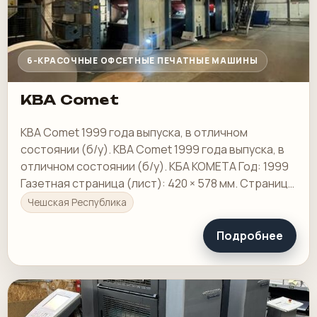
6-КРАСОЧНЫЕ ОФСЕТНЫЕ ПЕЧАТНЫЕ МАШИНЫ
KBA Comet
KBA Comet 1999 года выпуска, в отличном
состоянии (б/у). KBA Comet 1999 года выпуска, в
отличном состоянии (б/у). КБА КОМЕТА Год: 1999
Газетная страница (лист): 420 × 578 мм. Страница
журнала (таблоид): 289×420 мм
Чешская Республика
Подробнее