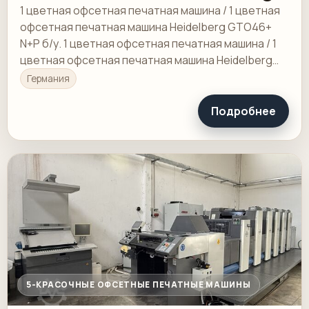
GTO46+ N+P
1 цветная офсетная печатная машина / 1 цветная
офсетная печатная машина Heidelberg GTO46+
N+P б/у. 1 цветная офсетная печатная машина / 1
цветная офсетная печатная машина Heidelberg
GTO46+ N+P б/у. 1 цветная печатная машина…
Германия
Подробнее
5-КРАСОЧНЫЕ ОФСЕТНЫЕ ПЕЧАТНЫЕ МАШИНЫ