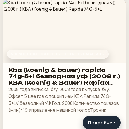
5-КРАСОЧНЫЕ ОФСЕТНЫЕ ПЕЧАТНЫЕ МАШИНЫ
Kba (koenig & bauer) rapida
74g-5+l безводная уф (2008 г.)
KBA (Koenig & Bauer) Rapida
74G-5+L
2008 года выпуска, б/у. 2008 года выпуска, б/у.
Офсет 5 цветов с покрытием КБА Рапида 74G-
5+LV безводный УФ Год: 2008 Количество показов
(млн): 19 Управление машиной КолорТроник
Подробнее