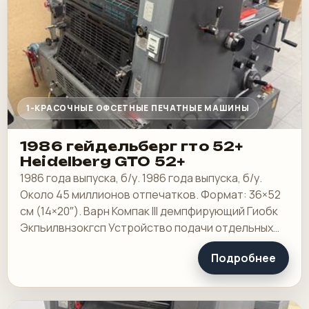
1-КРАСОЧНЫЕ ОФСЕТНЫЕ ПЕЧАТНЫЕ МАШИНЫ
1986 гейдельберг гто 52+
Heidelberg GTO 52+
1986 года выпуска, б/у. 1986 года выпуска, б/у.
Около 45 миллионов отпечатков. Формат: 36×52
см (14×20″). Варн Компак III демпфирующий Гиобк
Экпьилвнзокгсп Устройство подачи отдельных
листов
Подробнее