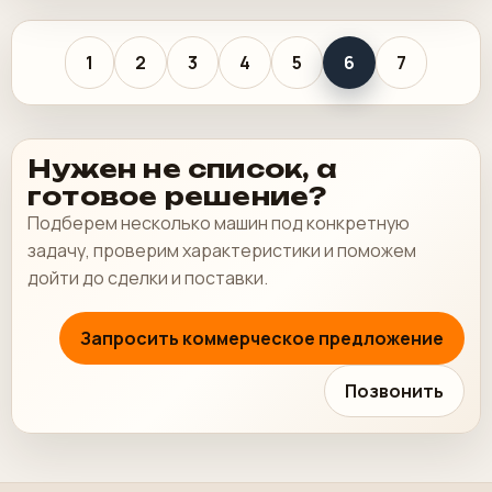
1
2
3
4
5
6
7
Нужен не список, а
готовое решение?
Подберем несколько машин под конкретную
задачу, проверим характеристики и поможем
дойти до сделки и поставки.
Запросить коммерческое предложение
Позвонить