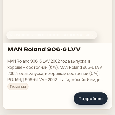
6-КРАСОЧНЫЕ ОФСЕТНЫЕ ПЕЧАТНЫЕ МАШИНЫ
MAN Roland 906-6 LVV
MAN Roland 906-6 LVV 2002 года выпуска, в
хорошем состоянии (б/у). MAN Roland 906-6 LVV
2002 года выпуска, в хорошем состоянии (б/у).
РОЛАНД 906-6 LVV - 2002 г.в. Гиджбкейн Иммдж
Экпцгджп
Германия
Подробнее