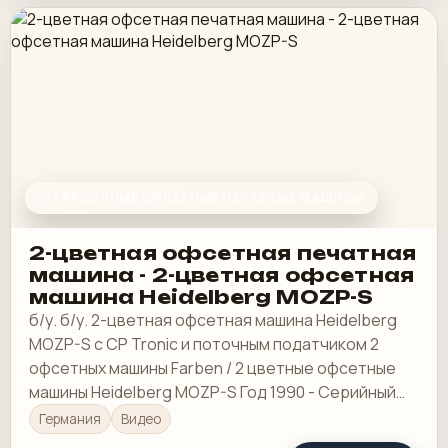
2-КРАСОЧНЫЕ ОФСЕТНЫЕ ПЕЧАТНЫЕ МАШИНЫ
2-цветная офсетная печатная
машина - 2-цветная офсетная
машина Heidelberg MOZP-S
б/у. б/у. 2-цветная офсетная машина Heidelberg
MOZP-S с CP Tronic и поточным податчиком 2
офсетных машины Farben / 2 цветные офсетные
машины Heidelberg MOZP-S Год 1990 - Серийный
номер. 610975
Германия
Видео