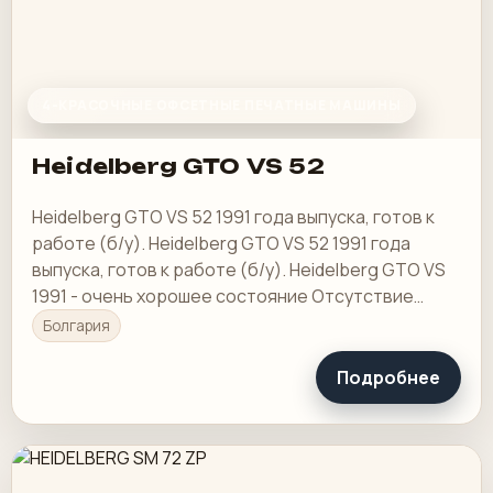
4-КРАСОЧНЫЕ ОФСЕТНЫЕ ПЕЧАТНЫЕ МАШИНЫ
Heidelberg GTO VS 52
Heidelberg GTO VS 52 1991 года выпуска, готов к
работе (б/у). Heidelberg GTO VS 52 1991 года
выпуска, готов к работе (б/у). Heidelberg GTO VS
1991 - очень хорошее состояние Отсутствие
повреждений цилиндров и шестерен.
Болгария
Подробнее