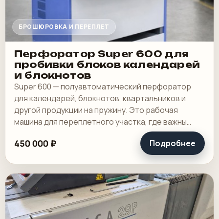
БРОШЮРОВКА И ПЕРЕПЛЕТ
Перфоратор Super 600 для
пробивки блоков календарей
и блокнотов
Super 600 — полуавтоматический перфоратор
для календарей, блокнотов, квартальников и
другой продукции на пружину. Это рабочая
машина для переплетного участка, где важны
широкая зона пробивки, быстрая смена
450 000 ₽
Подробнее
инструмента и.