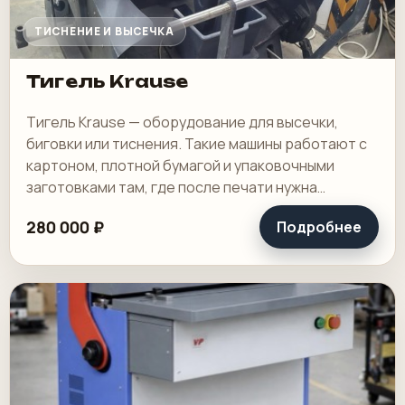
ТИСНЕНИЕ И ВЫСЕЧКА
Тигель Krause
Тигель Krause — оборудование для высечки,
биговки или тиснения. Такие машины работают с
картоном, плотной бумагой и упаковочными
заготовками там, где после печати нужна
контурная обработка или отделка. Это техника
280 000 ₽
Подробнее
для.