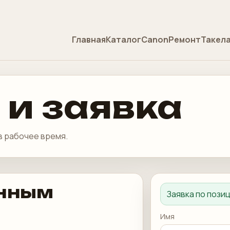
Главная
Каталог
Canon
Ремонт
Такел
 и заявка
в рабочее время.
енным
Заявка по пози
Имя