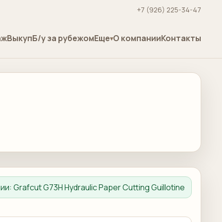
+7 (926) 225-34-47
аж
Выкуп
Б/у за рубежом
Еще
О компании
Контакты
ции:
Grafcut G73H Hydraulic Paper Cutting Guillotine