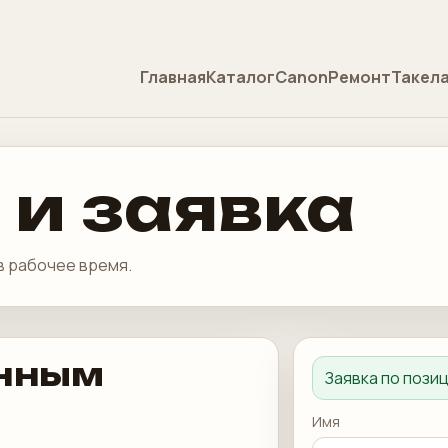
Главная
Каталог
Canon
Ремонт
Такел
 и заявка
в рабочее время.
енным
Заявка по пози
Имя