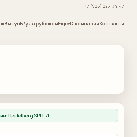
+7 (926) 225-34-47
аж
Выкуп
Б/у за рубежом
Еще
О компании
Контакты
ции:
Heidelberg SPH-70