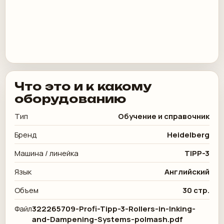
Что это и к какому
оборудованию
Тип
Обучение и справочник
Бренд
Heidelberg
Машина / линейка
TIPP-3
Язык
Английский
Объем
30 стр.
Файл
322265709-Profi-Tipp-3-Rollers-in-Inking-
and-Dampening-Systems-polmash.pdf