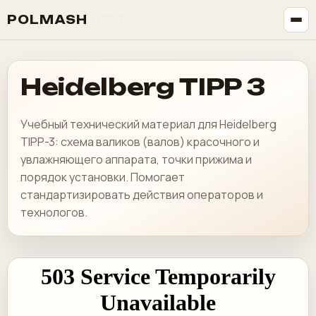
Heidelberg
Линейка Heidelberg
Heidelberg
Speedmaster
Heidelberg
Линейка Heidelberg
Heidelberg
Линейка Heidelberg
Heidelberg
GTO52
Heidelberg
GTO-52 / PARTE-1 / DE-3
POLMASH
Heidelberg TIPP 3
Учебный технический материал для Heidelberg
TIPP-3: схема валиков (валов) красочного и
увлажняющего аппарата, точки прижима и
порядок установки. Помогает
стандартизировать действия операторов и
технологов.