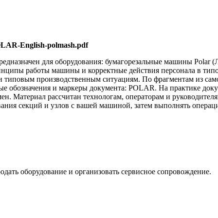
OLAR-English-polmash.pdf
едназначен для оборудования: бумагорезальные машины Polar (Ли
ринципы работы машины и корректные действия персонала в тип
 и типовым производственным ситуациям. По фрагментам из са
ючевые обозначения и маркеры документа: POLAR. На практике до
мен. Материал рассчитан технологам, операторам и руководител
вания секций и узлов с вашей машиной, затем выполнять операц
одать оборудование и организовать сервисное сопровождение.