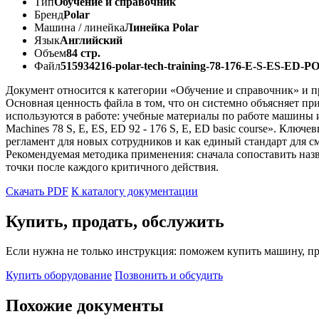
Тип
Обучение и справочник
Бренд
Polar
Машина / линейка
Линейка Polar
Язык
Английский
Объем
84 стр.
Файл
515934216-polar-tech-training-78-176-E-S-ES-ED-P
Документ относится к категории «Обучение и справочник» и пр
Основная ценность файла в том, что он системно объясняет п
используются в работе: учебные материалы по работе машины
Machines 78 S, E, ES, ED 92 - 176 S, E, ED basic course». Кл
регламент для новых сотрудников и как единый стандарт для с
Рекомендуемая методика применения: сначала сопоставить наз
точки после каждого критичного действия.
Скачать PDF
К каталогу документации
Купить, продать, обслужить
Если нужна не только инструкция: поможем купить машину, пр
Купить оборудование
Позвонить и обсудить
Похожие документы