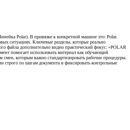
нейка Polar). В привязке к конкретной машине это: Polar.
овых ситуациях. Ключевые разделы, которые реально
мого файла дополнительно видно практический фокус: «POLAR
кумент помогает использовать материал как обучающий
ям смен, которым важно стандартизировать рабочие процедуры.
ии строго по шагам документа и фиксировать контрольные