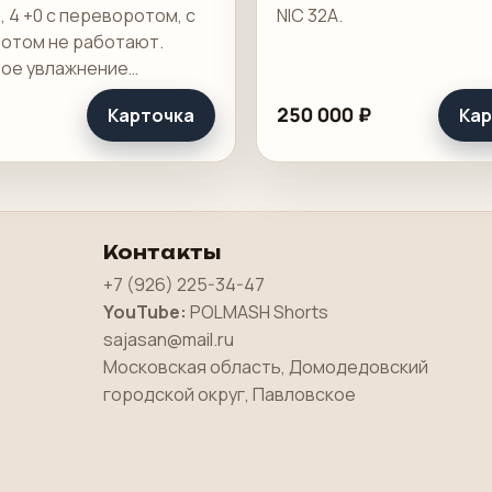
., 4 +0 с переворотом, с
NIC 32A.
отом не работают.
ое увлажнение
ans.
250 000 ₽
Карточка
Кар
Контакты
+7 (926) 225-34-47
YouTube:
POLMASH Shorts
sajasan@mail.ru
Московская область, Домодедовский
городской округ, Павловское