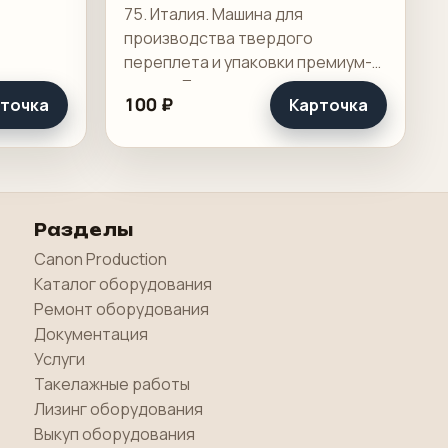
твердого переплета и
75. Италия. Машина для
упаковки премиум-
производства твердого
класса
переплета и упаковки премиум-
класса Для изготовления:
100 ₽
точка
Карточка
Книжных переплетных крышек,
Папок-регистраторов и архивных
папок, Многосекционных
обложек.
Разделы
Canon Production
Каталог оборудования
Ремонт оборудования
Документация
Услуги
Такелажные работы
Лизинг оборудования
Выкуп оборудования