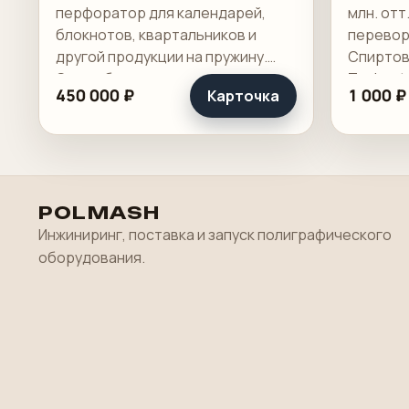
перфоратор для календарей,
млн. отт
блокнотов, квартальников и
перевор
другой продукции на пружину.
Спиртов
Это рабочая машина для
Technotr
450 000 ₽
1 000 ₽
Карточка
переплетного участка, где важны
широкая зона пробивки, быстрая
смена инструмента и.
POLMASH
Инжиниринг, поставка и запуск полиграфического
оборудования.