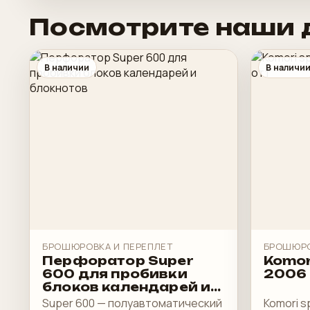
Посмотрите наши 
В наличии
В наличи
БРОШЮРОВКА И ПЕРЕПЛЕТ
БРОШЮРО
Перфоратор Super
Komor
600 для пробивки
2006 г
блоков календарей и
блокнотов
Super 600 — полуавтоматический
Komori sp