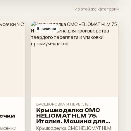
Из этой же категории
В наличии
БРОШЮРОВКА И ПЕРЕПЛЕТ
Крышкоделка CMC
ечки
HELIOMAT HLM 75.
Италия. Машина для
производства
высечки
Крышкоделка CMC HELIOMAT HLM