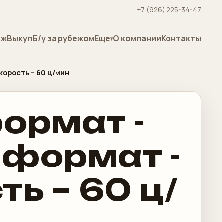
+7 (926) 225-34-47
аж
Выкуп
Б/у за рубежом
Еще
О компании
Контакты
корость – 60 ц/мин
формат -
 формат -
ь – 60 ц/