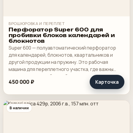
БРОШЮРОВКА И ПЕРЕПЛЕТ
Перфоратор Super 600 для
пробивки блоков календарей и
блокнотов
Super 600 — полуавтоматический перфоратор
для календарей, блокнотов, квартальников и
другой продукции на пружину. Это рабочая
машина для переплетного участка, где важны
широкая зона пробивки, быстрая смена
450 000 ₽
Карточка
инструмента и.
В наличии