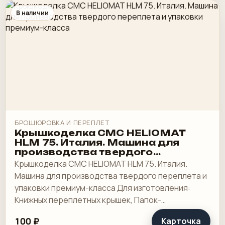
В наличии
БРОШЮРОВКА И ПЕРЕПЛЕТ
Крышкоделка CMC HELIOMAT
HLM 75. Италия. Машина для
производства твердого
переплета и упаковки премиум-
Крышкоделка CMC HELIOMAT HLM 75. Италия.
класса
Машина для производства твердого переплета и
упаковки премиум-класса Для изготовления:
Книжных переплетных крышек, Папок-
регистраторов и архивных папок,
100 ₽
Карточка
Многосекционных обложек.