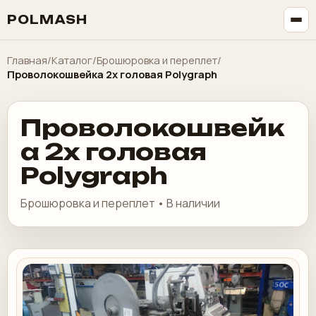
POLMASH
Главная
/
Каталог
/
Брошюровка и переплет
/
Проволокошвейка 2х головая Polygraph
Проволокошвейк
а 2х головая
Polygraph
Брошюровка и переплет • В наличии