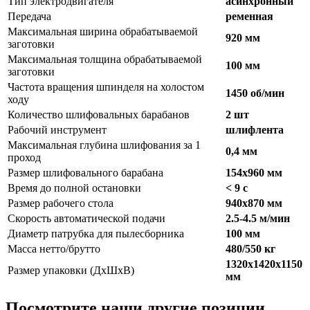
Тип электродвигателя
асинхронный
Передача
ременная
Максимальная ширина обрабатываемой
920 мм
заготовки
Максимальная толщина обрабатываемой
100 мм
заготовки
Частота вращения шпинделя на холостом
1450 об/мин
ходу
Количество шлифовальных барабанов
2 шт
Рабочий инструмент
шлифлента
Максимальная глубина шлифования за 1
0,4 мм
проход
Размер шлифовального барабана
154х960 мм
Время до полной остановки
< 9 с
Размер рабочего стола
940х870 мм
Скорость автоматической подачи
2.5-4.5 м/мин
Диаметр патрубка для пылесборника
100 мм
Масса нетто/брутто
480/550 кг
1320х1420х1150
Размер упаковки (ДхШхВ)
мм
Посмотрите наши другие позиции