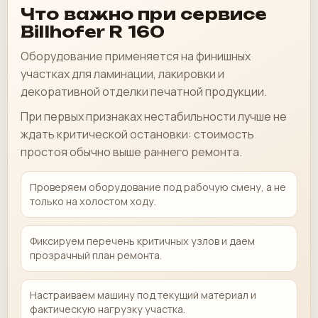
Что важно при сервисе
Billhofer R 160
Оборудование применяется на финишных
участках для ламинации, лакировки и
декоративной отделки печатной продукции.
При первых признаках нестабильности лучше не
ждать критической остановки: стоимость
простоя обычно выше раннего ремонта.
Проверяем оборудование под рабочую смену, а не
только на холостом ходу.
Фиксируем перечень критичных узлов и даем
прозрачный план ремонта.
Настраиваем машину под текущий материал и
фактическую нагрузку участка.