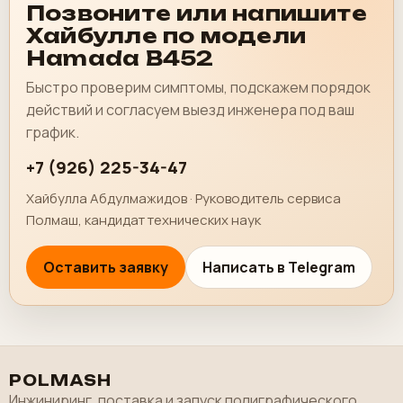
Позвоните или напишите
Хайбулле по модели
Hamada B452
Быстро проверим симптомы, подскажем порядок
действий и согласуем выезд инженера под ваш
график.
+7 (926) 225-34-47
Хайбулла Абдулмажидов · Руководитель сервиса
Полмаш, кандидат технических наук
Оставить заявку
Написать в Telegram
POLMASH
Инжиниринг, поставка и запуск полиграфического