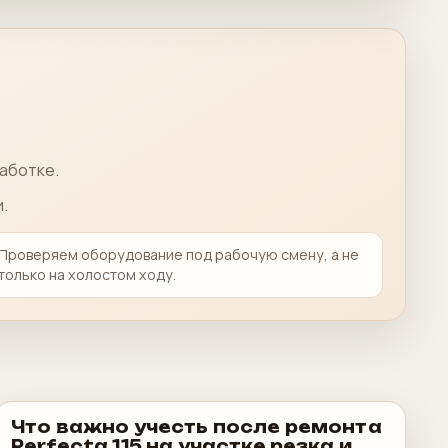
работке.
.
Проверяем оборудование под рабочую смену, а не
только на холостом ходу.
Что важно учесть после ремонта
Perfecta 115 на участке резка и