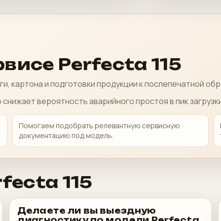
висе Perfecta 115
ги, картона и подготовки продукции к послепечатной об
 снижает вероятность аварийного простоя в пик загрузки
Помогаем подобрать релевантную сервисную
документацию под модель.
fecta 115
Делаете ли вы выездную
диагностику по модели Perfecta