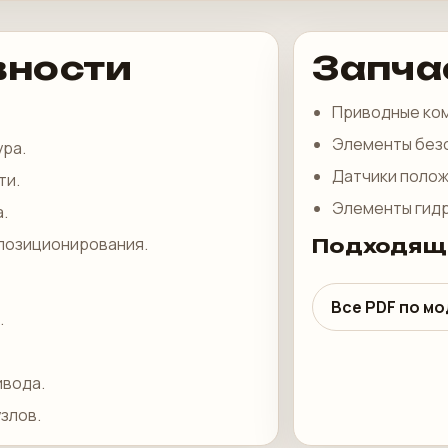
вности
Запча
Приводные ко
Элементы без
ура.
Датчики поло
ти.
Элементы гид
.
 позиционирования.
Подходящ
Все PDF по м
.
ивода.
злов.