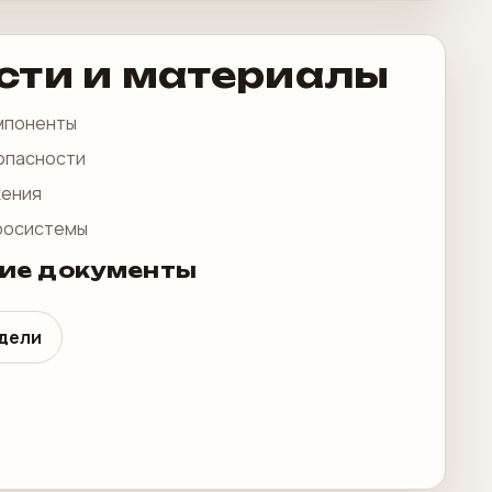
сти и материалы
мпоненты
опасности
жения
росистемы
ие документы
одели