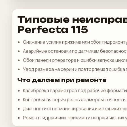
Типовые неиспра
Perfecta 115
Снижение усилия прижима или сбои гидроконт
Аварийные остановки по датчикам безопаснос
Сбои панели оператора и ошибки запуска цикла
Увод размера на серии и повторяемая ошибка
Что делаем при ремонте
Калибровка параметров под рабочие форматы
Контрольная серия резов с замером точности.
Диагностика позиционирования и механики пр
Ремонт гидравлики, прижима и направляющих у