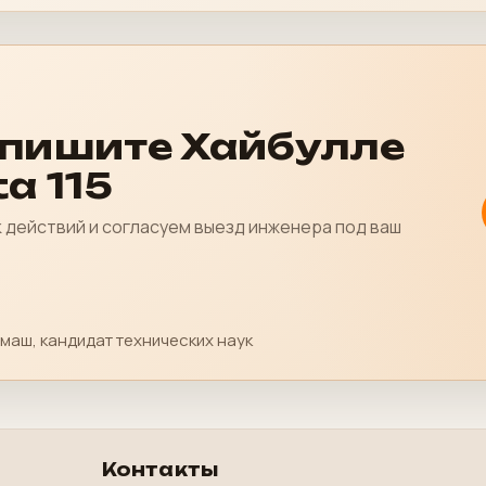
апишите Хайбулле
a 115
действий и согласуем выезд инженера под ваш
маш, кандидат технических наук
Контакты