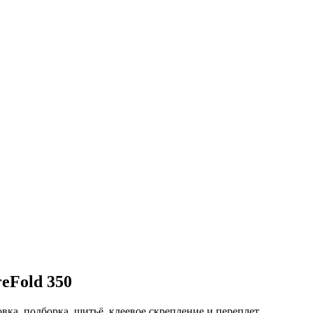
eFold 350
ка, подборка, шитьё, клеевое скрепление и переплет.