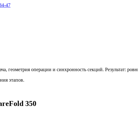
34-47
дача, геометрия операции и синхронность секций. Результат: ро
ния этапов.
reFold 350