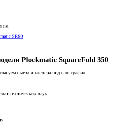
онта.
kmatic SR90
дели Plockmatic SquareFold 350
гласуем выезд инженера под ваш график.
идат технических наук
я.