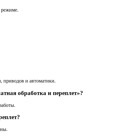
 режиме.
и, приводов и автоматики.
чатная обработка и переплет»?
работы.
реплет?
ены.