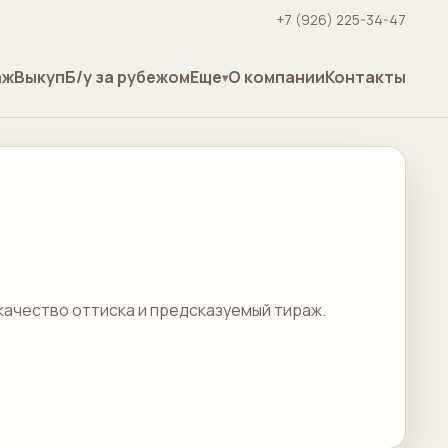
+7 (926) 225-34-47
аж
Выкуп
Б/у за рубежом
Еще
О компании
Контакты
 качество оттиска и предсказуемый тираж.