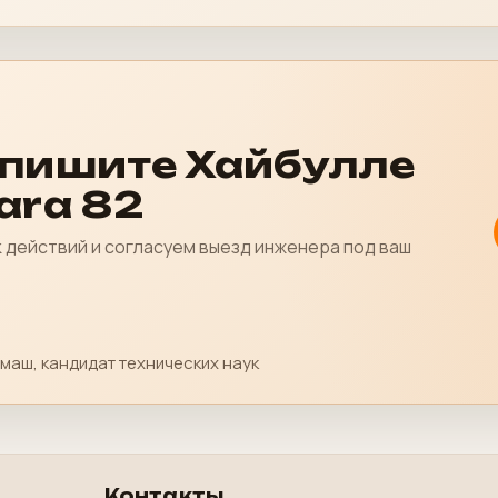
апишите Хайбулле
ara 82
действий и согласуем выезд инженера под ваш
маш, кандидат технических наук
Контакты