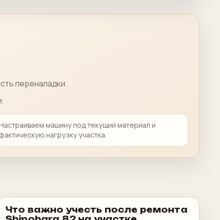
ость переналадки.
.
Настраиваем машину под текущий материал и
фактическую нагрузку участка.
Что важно учесть после ремонта
Shinohara 82 на участке