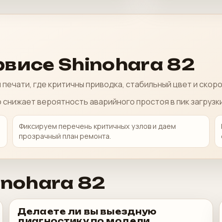
рвисе Shinohara 82
печати, где критичны приводка, стабильный цвет и скор
 снижает вероятность аварийного простоя в пик загрузки
Фиксируем перечень критичных узлов и даем
прозрачный план ремонта.
inohara 82
Делаете ли вы выездную
диагностику по модели