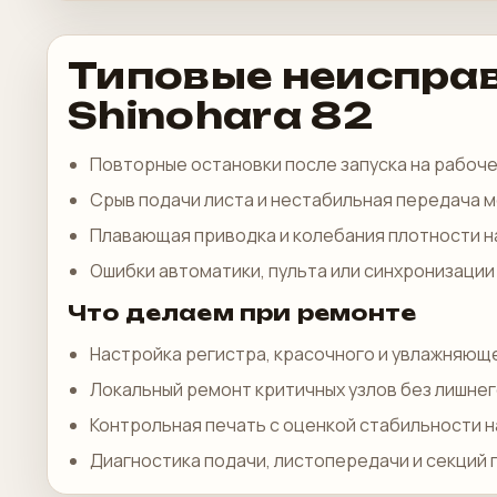
Типовые неиспра
Shinohara 82
Повторные остановки после запуска на рабоч
Срыв подачи листа и нестабильная передача 
Плавающая приводка и колебания плотности н
Ошибки автоматики, пульта или синхронизации
Что делаем при ремонте
Настройка регистра, красочного и увлажняюще
Локальный ремонт критичных узлов без лишнег
Контрольная печать с оценкой стабильности н
Диагностика подачи, листопередачи и секций 