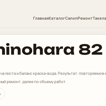
Главная
Каталог
Canon
Ремонт
Такел
hinohara 82
ача листа и баланс краска-вода. Результат: повторяемое
ьный ремонт, далее по объему работ.
a