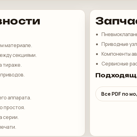
вности
Запча
Пневмоклапан
Приводные уз
ем материале.
Компоненты а
между секциями.
Сервисные ра
а тираже.
 приводов.
Подходящ
Все PDF по м
го аппарата.
о простоя.
а серии.
печати.