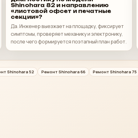
Shinohara 82 и направлению
«листовой офсет и печатные
секции»?
Да. Инженер выезжает на площадку, фиксирует
симптомы, проверяет механику и электронику,
после чего формируется поэтапный план работ.
нт Shinohara 52
Ремонт Shinohara 66
Ремонт Shinohara 75