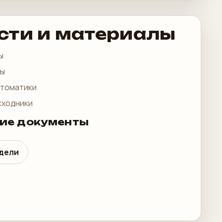
сти и материалы
ы
лы
втоматики
сходники
ие документы
одели