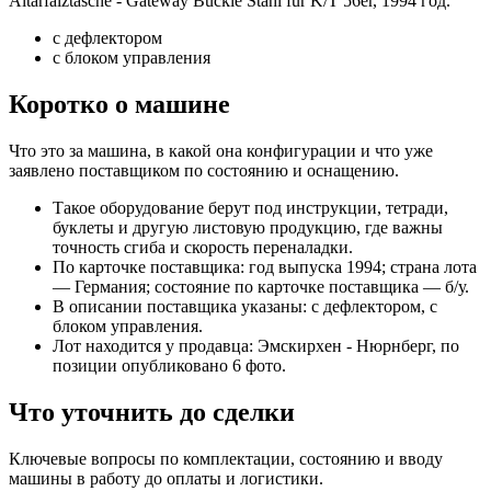
Altarfalztasche - Gateway Buckle Stahl für K/T 56er, 1994 год.
с дефлектором
с блоком управления
Коротко о машине
Что это за машина, в какой она конфигурации и что уже
заявлено поставщиком по состоянию и оснащению.
Такое оборудование берут под инструкции, тетради,
буклеты и другую листовую продукцию, где важны
точность сгиба и скорость переналадки.
По карточке поставщика: год выпуска 1994; страна лота
— Германия; состояние по карточке поставщика — б/у.
В описании поставщика указаны: с дефлектором, с
блоком управления.
Лот находится у продавца: Эмскирхен - Нюрнберг, по
позиции опубликовано 6 фото.
Что уточнить до сделки
Ключевые вопросы по комплектации, состоянию и вводу
машины в работу до оплаты и логистики.