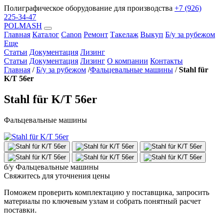
Полиграфическое оборудование для производства
+7 (926)
225-34-47
POLMASH
Главная
Каталог
Canon
Ремонт
Такелаж
Выкуп
Б/у за рубежом
Еще
Статьи
Документация
Лизинг
Статьи
Документация
Лизинг
О компании
Контакты
Главная
/
Б/у за рубежом
/
Фальцевальные машины
/
Stahl für
K/T 56er
Stahl für K/T 56er
Фальцевальные машины
б/у
Фальцевальные машины
Свяжитесь для уточнения цены
Поможем проверить комплектацию у поставщика, запросить
материалы по ключевым узлам и собрать понятный расчет
поставки.