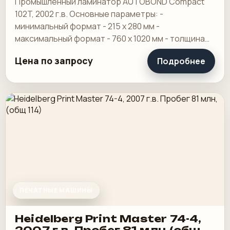
Промышленный ламинатор AUTOBOND Compact
102T, 2002 г.в. Основные параметры: -
минимальный формат - 215 х 280 мм -
максимальный формат - 760 х 1020 мм - толщина
пленки - от 20 до 150 мкр - диапазон плотностей
Цена по запросу
Подробнее
бумаги и.
ПЕЧАТНЫЕ МАШИНЫ
Heidelberg Print Master 74-4,
2007 г.в. Пробег 81 млн,(общ