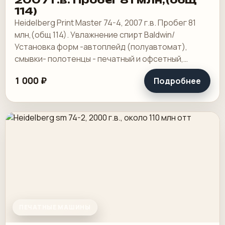
114)
Heidelberg Print Master 74-4, 2007 г.в. Пробег 81
млн,(общ 114). Увлажнение спирт Baldwin/
Установка форм -автоплейд (полуавтомат),
смывки- полотенцы - печатный и офсетный,
выносной пульт ClassicCenter -PM74 - краски и.
1 000 ₽
Подробнее
ПЕЧАТНЫЕ МАШИНЫ