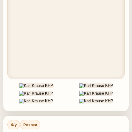
б/у
Резаки