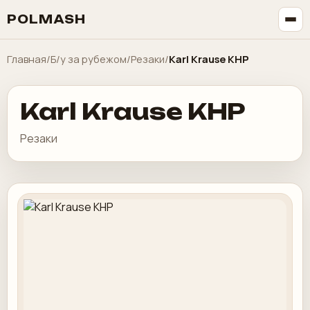
POLMASH
Главная
/
Б/у за рубежом
/
Резаки
/
Karl Krause KHP
Karl Krause KHP
Резаки