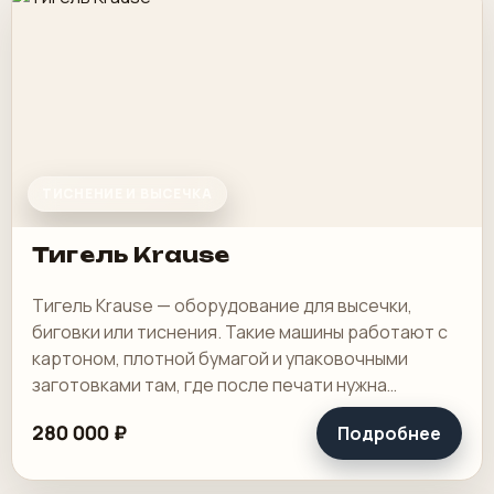
ТИСНЕНИЕ И ВЫСЕЧКА
Тигель Krause
Тигель Krause — оборудование для высечки,
биговки или тиснения. Такие машины работают с
картоном, плотной бумагой и упаковочными
заготовками там, где после печати нужна
контурная обработка или отделка. Это техника
280 000 ₽
Подробнее
для.