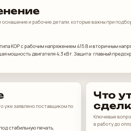
енение
 оснащение и рабочие детали, которые важны при подбо
а типа КОР с рабочим напряжением 415 В и вторичным нап
общая мощность двигателя 4,3 кВт. Защита: главный пред
е
Что у
сдел
что уже заявлено поставщиком по
Ключевые вопро
в работу до опл
под стабильную печать,