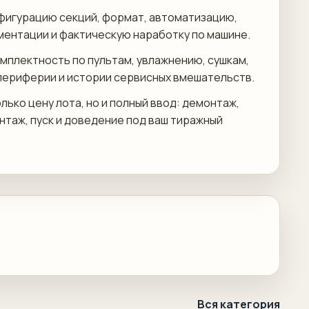
фигурацию секций, формат, автоматизацию,
ментации и фактическую наработку по машине.
мплектность по пультам, увлажнению, сушкам,
периферии и истории сервисных вмешательств.
лько цену лота, но и полный ввод: демонтаж,
онтаж, пуск и доведение под ваш тиражный
Вся категория