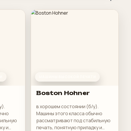
И
МАШИНЫ ВЫСОКОЙ ПЕЧАТИ
Boston Hohner
у).
в хорошем состоянии (б/у).
ычно
Машины этого класса обычно
бильную
рассматривают под стабильную
ку и
печать, понятную приладку и