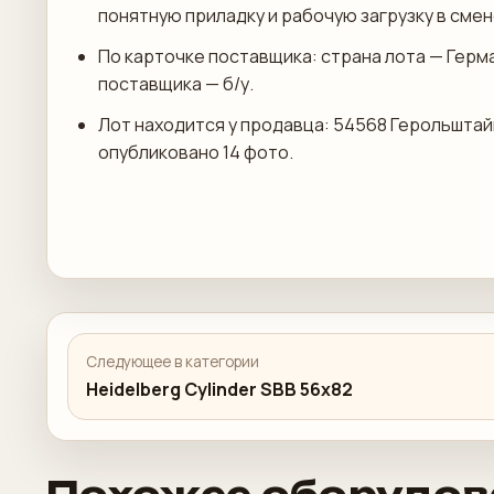
понятную приладку и рабочую загрузку в смен
По карточке поставщика: страна лота — Герм
поставщика — б/у.
Лот находится у продавца: 54568 Герольштай
опубликовано 14 фото.
Следующее в категории
Heidelberg Cylinder SBB 56x82