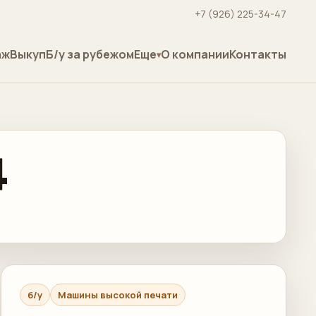
+7 (926) 225-34-47
аж
Выкуп
Б/у за рубежом
Еще
О компании
Контакты
4
б/у
Машины высокой печати