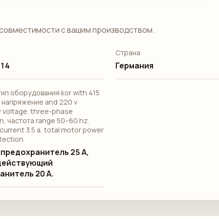
совместимости с вашим производством.
Страна
/14
Германия
 тип оборудования kor with 415
 напряжение and 220 v
 voltage. three-phase
n, частота range 50–60 hz.
current 3.5 a, total motor power
otection
 предохранитель 25 А,
действующий
анитель 20 А.