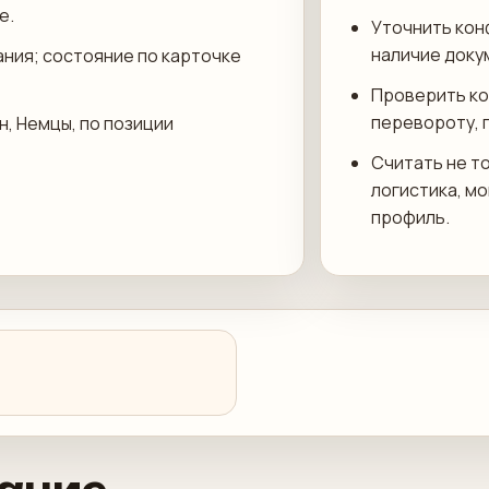
е.
Уточнить кон
наличие доку
ания; состояние по карточке
Проверить ко
перевороту, 
н, Немцы, по позиции
Считать не то
логистика, м
профиль.