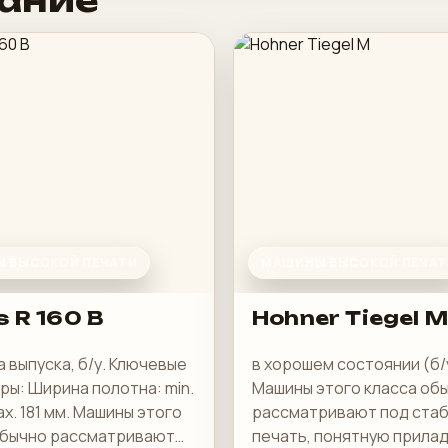
ание
 ВЫСОКОЙ ПЕЧАТИ
МАШИНЫ ВЫСОКОЙ ПЕЧАТ
s R 160 B
Hohner Tiegel M
а выпуска, б/у. Ключевые
в хорошем состоянии (б/
ы: Ширина полотна: min.
Машины этого класса об
ax. 181 мм. Машины этого
рассматривают под ста
обычно рассматривают
печать, понятную прилад