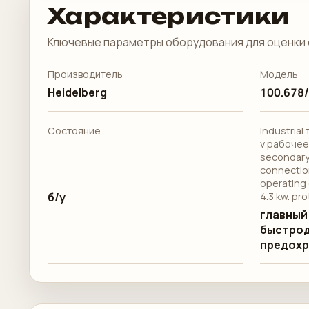
Характеристики
Ключевые параметры оборудования для оценки 
Производитель
Модель
Heidelberg
100.678
Состояние
Industrial
v рабочее
secondary
connectio
operating 
б/у
4.3 kw. pr
главный
быстро
предохр