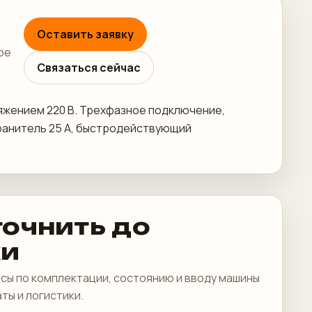
Оставить заявку
ре
Связаться сейчас
ряжением 220 В. Трехфазное подключение,
охранитель 25 А, быстродействующий
точнить до
ки
сы по комплектации, состоянию и вводу машины
аты и логистики.