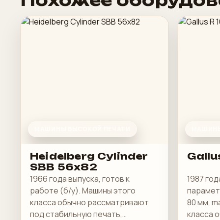
Похожее оборудов
МАШИНЫ ВЫСОКОЙ ПЕЧАТИ
МАШИНЫ
Heidelberg Cylinder
Gallu
SBB 56x82
1966 года выпуска, готов к
1987 год
работе (б/у). Машины этого
параметр
класса обычно рассматривают
80 мм, m
под стабильную печать,
класса 