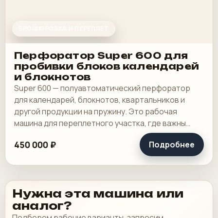
БРОШЮРОВКА И ПЕРЕПЛЕТ
Перфоратор Super 600 для
пробивки блоков календарей
и блокнотов
Super 600 — полуавтоматический перфоратор
для календарей, блокнотов, квартальников и
другой продукции на пружину. Это рабочая
машина для переплетного участка, где важны
широкая зона пробивки, быстрая смена
450 000 ₽
Подробнее
инструмента и.
Нужна эта машина или
аналог?
Подберем рабочие варианты, запросим