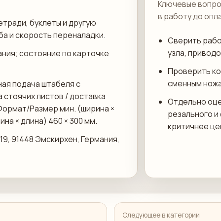
Ключевые вопро
в работу до опл
етради, буклеты и другую
ба и скорость переналадки.
Сверить рабо
узла, приводо
ания; состояние по карточке
Проверить ко
сменным ножа
ная подача штабеля с
 стоячих листов / доставка
Отдельно оце
Формат/Размер мин. (ширина ×
резального и
ина × длина) 460 × 300 мм.
критичнее це
19, 91448 Эмскирхен, Германия,
Следующее в категории