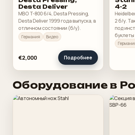
Desta Pressing,
Stahl
Desta Deliver
4-2
MBO T-800 6/4, Desta Pressing,
Heidelbe
Desta Deliver 1999 года выпуска, в
2 б/у. Т
отличном состоянии (б/у).
под инст
буклеты
Германия
Видео
продукц
Германи
сгиба и 
€2,000
Подробнее
Оборудование в Р