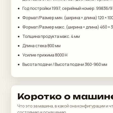
Год постройки 1997, серийный номер. 99836/
Формат/Размер мин. (ширина × длина) 120 × 10
Формат/Размер макс. (ширина × длина) 460 × 
Толщина продукта макс. 4 мм
Длина стека 800 мм
Усилие прижима 8000 Н
Высота подачи / Высота подачи 360-960 мм
Коротко о машин
Что это за машина, в какой она конфигурации и 
состоянию и оснащению.