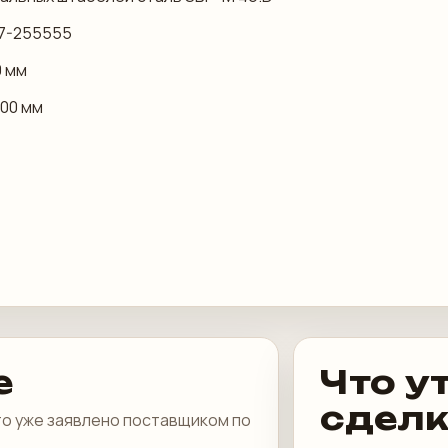
97-255555
0 мм
300 мм
е
Что у
сдел
что уже заявлено поставщиком по