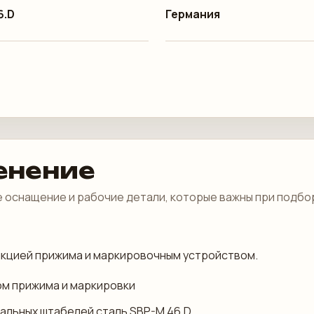
6.D
Германия
енение
 оснащение и рабочие детали, которые важны при подбо
ункцией прижима и маркировочным устройством.
ом прижима и маркировки
тальных штабелей сталь SBP-M 46.D