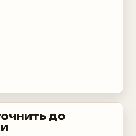
точнить до
ки