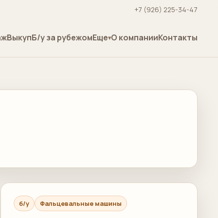
+7 (926) 225-34-47
аж
Выкуп
Б/у за рубежом
Еще
О компании
Контакты
б/у
Фальцевальные машины