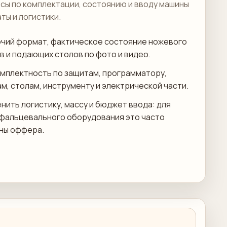
сы по комплектации, состоянию и вводу машины
аты и логистики.
чий формат, фактическое состояние ножевого
в и подающих столов по фото и видео.
мплектность по защитам, программатору,
м, столам, инструменту и электрической части.
нить логистику, массу и бюджет ввода: для
 фальцевального оборудования это часто
ны оффера.