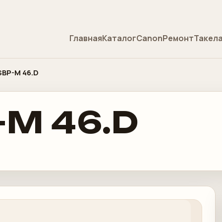
Главная
Каталог
Canon
Ремонт
Такел
SBP-M 46.D
-M 46.D