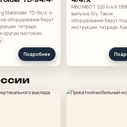
folder TD-94/4-
4/4/X
MBO MBO T 520 4/4/X 199
rg Stahlfolder TD-94/4-4-
выпуска, б/у. Такое
акое оборудование берут
оборудование берут под
рукции, тетради,
инструкции, тетради, бу
 и другую листовую
другую листовую продук
ию, где важны точность
важны точность сгиба и 
я
скорость переналадки.
переналадки.
Подробнее
Подр
оссии