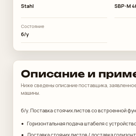
Stahl
SBP-M 4
Состояние
б/у
Описание и прим
Ниже сведены описание поставщика, заявленное
машины.
б/у. Поставка стоячих листов со встроенной ф
Горизонтальная подача штабеля с устройств
Доставка стоячих листов / доставка горизон