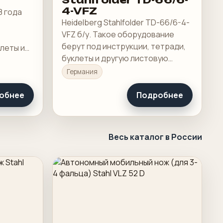
Stahlfolder TD-66/6-
4-VFZ
8 года
Heidelberg Stahlfolder TD-66/6-4-
VFZ б/у. Такое оборудование
берут под инструкции, тетради,
клеты и
буклеты и другую листовую
цию, где
продукцию, где важны точность
скорость
Германия
сгиба и скорость переналадки.
обнее
Подробнее
Весь каталог в России