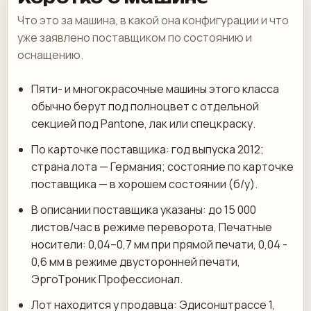
Что это за машина, в какой она конфигурации и что
уже заявлено поставщиком по состоянию и
оснащению.
Пяти- и многокрасочные машины этого класса
обычно берут под полноцвет с отдельной
секцией под Pantone, лак или спецкраску.
По карточке поставщика: год выпуска 2012;
страна лота — Германия; состояние по карточке
поставщика — в хорошем состоянии (б/у).
В описании поставщика указаны: до 15 000
листов/час в режиме переворота, Печатные
носители: 0,04–0,7 мм при прямой печати, 0,04 -
0,6 мм в режиме двусторонней печати,
ЭргоТроник Профессионал.
Лот находится у продавца: Эдисонштрассе 1,