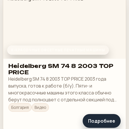
8-КРАСОЧНЫЕ ОФСЕТНЫЕ ПЕЧАТНЫЕ МАШИНЫ
Heidelberg SM 74 8 2003 TOP
PRICE
Heidelberg SM 74 8 2003 TOP PRICE 2003 года
выпуска, готов к работе (б/у). Пяти- и
многокрасочные машины этого класса обычно
берут под полноцвет с отдельной секцией под
Pantone, лак или спецкраску.
Болгария
Видео
Подробнее