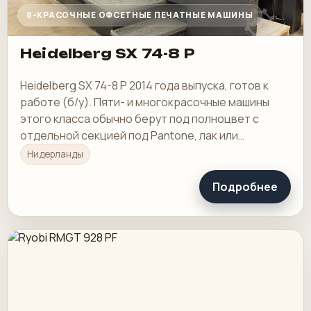
8-КРАСОЧНЫЕ ОФСЕТНЫЕ ПЕЧАТНЫЕ МАШИНЫ
Heidelberg SX 74-8 P
Heidelberg SX 74-8 P 2014 года выпуска, готов к
работе (б/у). Пяти- и многокрасочные машины
этого класса обычно берут под полноцвет с
отдельной секцией под Pantone, лак или
спецкраску.
Нидерланды
Подробнее