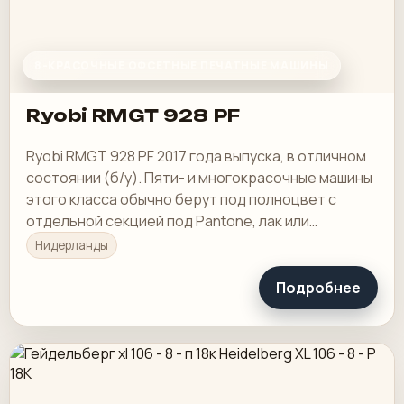
8-КРАСОЧНЫЕ ОФСЕТНЫЕ ПЕЧАТНЫЕ МАШИНЫ
Ryobi RMGT 928 PF
Ryobi RMGT 928 PF 2017 года выпуска, в отличном
состоянии (б/у). Пяти- и многокрасочные машины
этого класса обычно берут под полноцвет с
отдельной секцией под Pantone, лак или
спецкраску.
Нидерланды
Подробнее