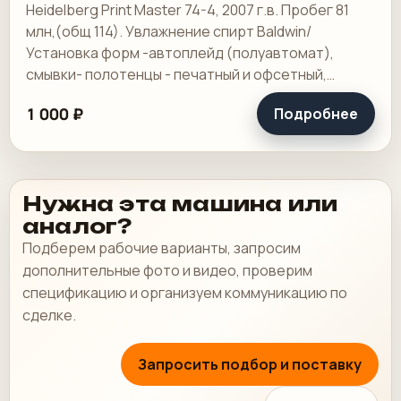
Heidelberg Print Master 74-4, 2007 г.в. Пробег 81
млн,(общ 114). Увлажнение спирт Baldwin/
Установка форм -автоплейд (полуавтомат),
смывки- полотенцы - печатный и офсетный,
выносной пульт ClassicCenter -PM74 - краски и.
1 000 ₽
Подробнее
Нужна эта машина или
аналог?
Подберем рабочие варианты, запросим
дополнительные фото и видео, проверим
спецификацию и организуем коммуникацию по
сделке.
Запросить подбор и поставку