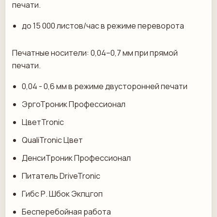
печати.
до 15 000 листов/час в режиме переворота
Печатные носители: 0,04–0,7 мм при прямой
печати.
0,04 - 0,6 мм в режиме двусторонней печати
ЭргоТроник Профессионал
ЦветTronic
QualiTronic Цвет
ДенсиТроник Профессионал
Питатель DriveTronic
Гибс Р. Шбок Экпцгоп
Бесперебойная работа