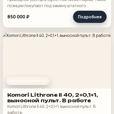
позиции покупают под замену штатного
двигателя, под восстановление машины после
850 000 ₽
Подробнее
аварии или.
ПЕЧАТНЫЕ МАШИНЫ
Komori Lithrone II 40, 2+0,1+1,
выносной пульт. В работе
Komori Lithrone II 40, 2+0,1+1, выносной пульт. В
работе.