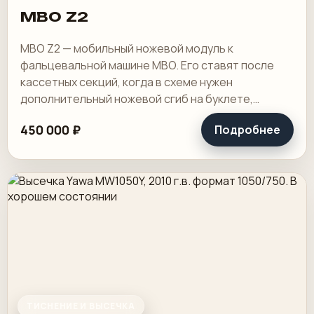
MBO Z2
MBO Z2 — мобильный ножевой модуль к
фальцевальной машине MBO. Его ставят после
кассетных секций, когда в схеме нужен
дополнительный ножевой сгиб на буклете,
тетради или сложной карте фальцовки. Такой
450 000 ₽
Подробнее
узел расширяет.
ТИСНЕНИЕ И ВЫСЕЧКА