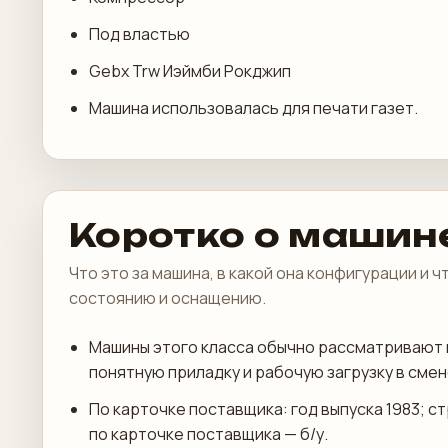
Под властью
Gebx Trw Иэймби Рокджип
Машина использовалась для печати газет.
Коротко о машин
Что это за машина, в какой она конфигурации и 
состоянию и оснащению.
Машины этого класса обычно рассматривают 
понятную приладку и рабочую загрузку в смен
По карточке поставщика: год выпуска 1983; с
по карточке поставщика — б/у.