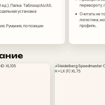
перевороту, 
1 ед.), Папка: Таблоид/А4/А5,
лодильная установка
Считать не то
логистика, м
профиль.
ия, Румыния, по позиции
ание