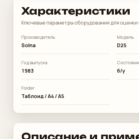
Характеристики
Ключевые параметры оборудования для оценки 
Производитель
Модель
Solna
D25
Год выпуска
Состояни
1983
б/у
Folder
Таблоид / А4 / А5
Описание и прим