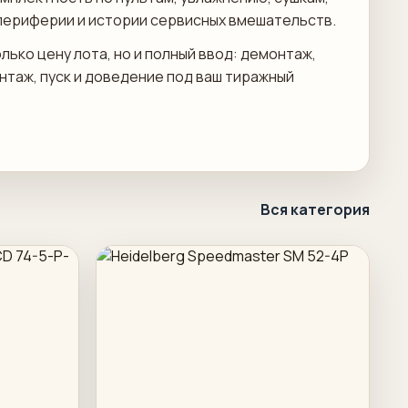
периферии и истории сервисных вмешательств.
лько цену лота, но и полный ввод: демонтаж,
онтаж, пуск и доведение под ваш тиражный
Вся категория