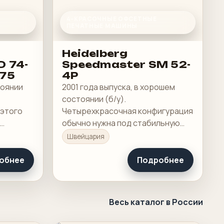
4-КРАСОЧНЫЕ ОФСЕТНЫЕ
ПЕЧАТНЫЕ МАШИНЫ
Heidelberg
D 74-
Speedmaster SM 52-
 75
4P
тоянии
2001 года выпуска, в хорошем
состоянии (б/у).
 этого
Четырехкрасочная конфигурация
обычно нужна под стабильную
секцией
коммерческую печать
Швейцария
цкраску.
полноцвета в один прогон.
обнее
Подробнее
Весь каталог в России