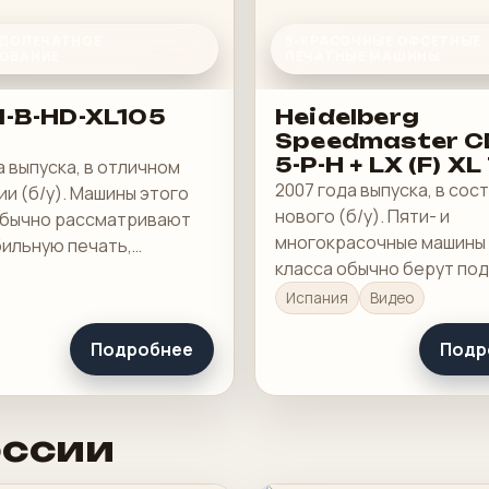
 ДОПЕЧАТНОЕ
5-КРАСОЧНЫЕ ОФСЕТНЫЕ
ОВАНИЕ
ПЕЧАТНЫЕ МАШИНЫ
M-B-HD-XL105
Heidelberg
Speedmaster C
5-P-H + LX (F) XL
а выпуска, в отличном
2007 года выпуска, в сос
и (б/у). Машины этого
нового (б/у). Пяти- и
обычно рассматривают
многокрасочные машины
бильную печать,
класса обычно берут под
ю приладку и рабочую
полноцвет с отдельной 
 в смене.
Испания
Видео
под Pantone, лак или спе
Подробнее
Подр
оссии