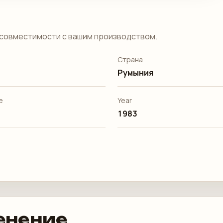
совместимости с вашим производством.
Страна
Румыния
е
Year
1983
енение