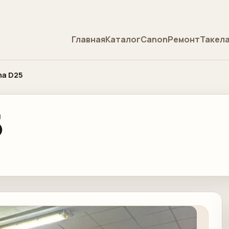
Главная
Каталог
Canon
Ремонт
Такел
na D25
5