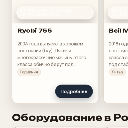
5-КРАСОЧНЫЕ ОФСЕТНЫЕ
ДРУГОЕ
ПЕЧАТНЫЕ МАШИНЫ
ОБОРУД
Ryobi 755
Beil 
2004 года выпуска, в хорошем
2018 год
состоянии (б/у). Пяти- и
состояни
многокрасочные машины этого
класса 
класса обычно берут под
под ста
полноцвет с отдельной секцией
понятну
Германия
Литва
под Pantone, лак или спецкраску.
загрузку
Подробнее
Оборудование в Р