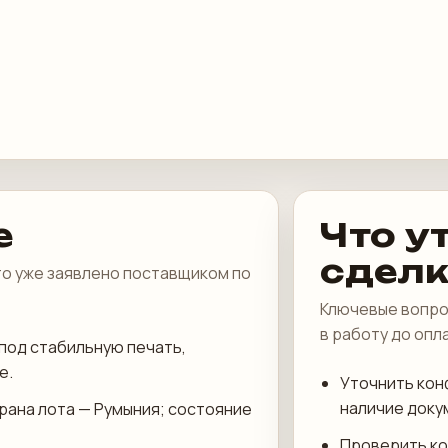
е
Что у
сдел
что уже заявлено поставщиком по
Ключевые вопро
в работу до опл
под стабильную печать,
е.
Уточнить кон
наличие доку
трана лота — Румыния; состояние
Проверить ко