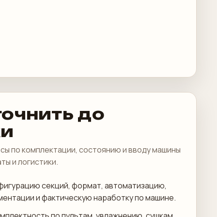
точнить до
ки
сы по комплектации, состоянию и вводу машины
аты и логистики.
фигурацию секций, формат, автоматизацию,
ментации и фактическую наработку по машине.
мплектность по пультам, увлажнению, сушкам,