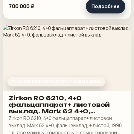
700 000 ₽
Подробнее
РУЛОННЫЕ ОФСЕТНЫЕ ПЕЧАТНЫЕ МАШИНЫ
Zirkon RO 6210, 4+0
фальцаппарат+ листовой
выклад. Мark 62 4+0,
фальцвыклад + листой
Zirkon RO 6210, 4+0 фальцаппарат+ листовой
выклад
выклад. Мark 62 4+0, фальцвыклад, + листой, 1990
г.в. Две машины, комплектные, демонтированы,