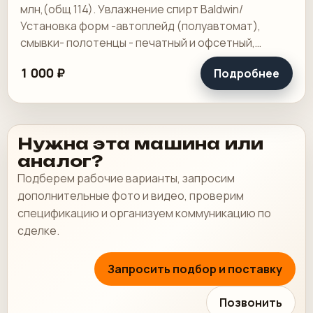
млн,(общ 114). Увлажнение спирт Baldwin/
Установка форм -автоплейд (полуавтомат),
смывки- полотенцы - печатный и офсетный,
выносной пульт ClassicCenter -PM74 - краски и.
1 000 ₽
Подробнее
Нужна эта машина или
аналог?
Подберем рабочие варианты, запросим
дополнительные фото и видео, проверим
спецификацию и организуем коммуникацию по
сделке.
Запросить подбор и поставку
Позвонить