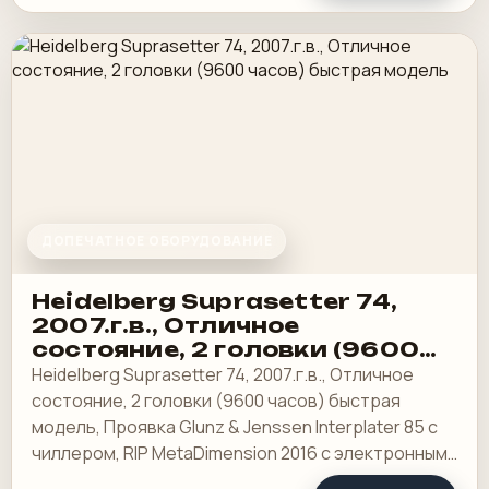
ДОПЕЧАТНОЕ ОБОРУДОВАНИЕ
Heidelberg Suprasetter 74,
2007.г.в., Отличное
состояние, 2 головки (9600
часов) быстрая модель
Heidelberg Suprasetter 74, 2007.г.в., Отличное
состояние, 2 головки (9600 часов) быстрая
модель, Проявка Glunz & Jenssen Interplater 85 с
чиллером, RIP MetaDimension 2016 с электронным
ключом (открыты все опции), сервер.