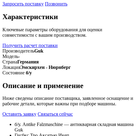
Запросить поставку
Позвонить
Характеристики
Ключевые параметры оборудования для оценки
совместимости с вашим производством.
Получить расчет поставки
Производитель
Guk
Модель
-
Страна
Германия
Локация
Эмскирхен - Нюрнберг
Состояние
б/у
Описание и применение
Ниже сведены описание поставщика, заявленное оснащение и
рабочие детали, которые важны при подборе машины.
Оставить заявку
Связаться сейчас
б/у. Antike Falzmaschine — антикварная складная машина
Guk
Гисбкс Тро Аксатью Икеп